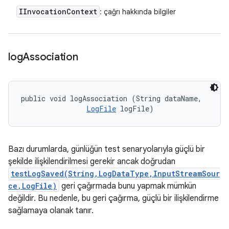
IInvocation
Context
: çağrı hakkında bilgiler
log
Association
public void logAssociation (String dataName, 

LogFile
 logFile)
Bazı durumlarda, günlüğün test senaryolarıyla güçlü bir
şekilde ilişkilendirilmesi gerekir ancak doğrudan
testLogSaved(String,LogDataType,InputStreamSour
ce,LogFile)
geri çağırmada bunu yapmak mümkün
değildir. Bu nedenle, bu geri çağırma, güçlü bir ilişkilendirme
sağlamaya olanak tanır.