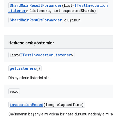
Shard
Main
Result
Forwarder
(List<
ITest
Invocation
Listener
> listeners
,
int expected
Shards)
ShardMainResultForwarder
oluşturun.
Herkese açık yöntemler
List<
ITest
Invocation
Listener
>
get
Listeners
()
Dinleyicilerin listesini alın.
void
invocation
Ended
(long elapsed
Time)
Çağırmanın başarıyla mı yoksa bir hata durumu nedeniyle mi sonla