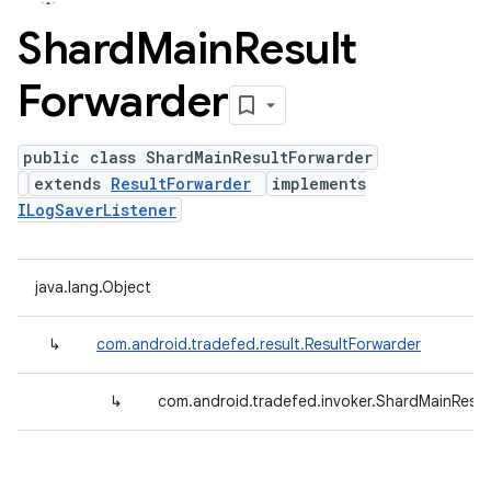
Shard
Main
Result
Forwarder
public class ShardMainResultForwarder
extends
ResultForwarder
implements
ILogSaverListener
java.lang.Object
↳
com.android.tradefed.result.ResultForwarder
↳
com.android.tradefed.invoker.ShardMainResul