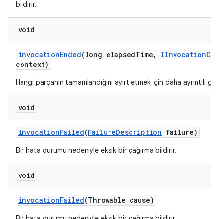
bildirir.
void
invocation
Ended
(long elapsed
Time
,
IInvocation
Con
context)
Hangi parçanın tamamlandığını ayırt etmek için daha ayrıntılı ger
void
invocation
Failed
(
Failure
Description
failure)
Bir hata durumu nedeniyle eksik bir çağırma bildirir.
void
invocation
Failed
(Throwable cause)
Bir hata durumu nedeniyle eksik bir çağırma bildirir.