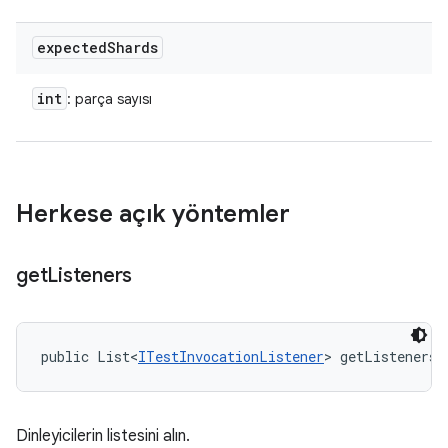
expected
Shards
int
: parça sayısı
Herkese açık yöntemler
get
Listeners
public List<
ITestInvocationListener
> getListeners 
Dinleyicilerin listesini alın.