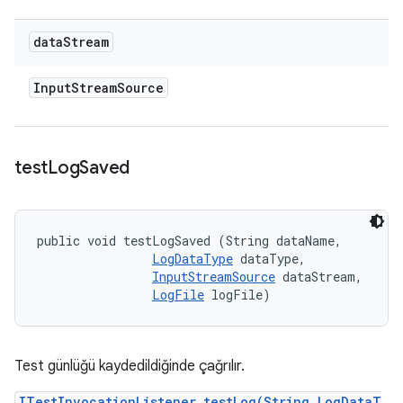
data
Stream
Input
Stream
Source
test
Log
Saved
public void testLogSaved (String dataName, 

LogDataType
 dataType, 

InputStreamSource
 dataStream, 

LogFile
 logFile)
Test günlüğü kaydedildiğinde çağrılır.
ITestInvocationListener.testLog(String,LogDataT