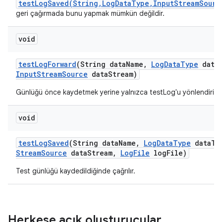
testLogSaved(String,LogDataType,InputStreamSourc
geri çağırmada bunu yapmak mümkün değildir.
void
test
Log
Forward
(String data
Name
,
Log
Data
Type
data
Input
Stream
Source
data
Stream)
Günlüğü önce kaydetmek yerine yalnızca testLog'u yönlendirin.
void
test
Log
Saved
(String data
Name
,
Log
Data
Type
data
Ty
Stream
Source
data
Stream
,
Log
File
log
File)
Test günlüğü kaydedildiğinde çağrılır.
Herkese açık oluşturucular