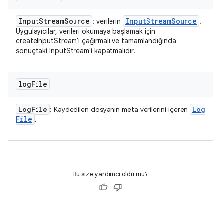
Input
Stream
Source
Input
Stream
Source
: verilerin
.
Uygulayıcılar, verileri okumaya başlamak için
createInputStream'i çağırmalı ve tamamlandığında
sonuçtaki InputStream'i kapatmalıdır.
log
File
Log
File
Log
: Kaydedilen dosyanın meta verilerini içeren
File
.
Bu size yardımcı oldu mu?