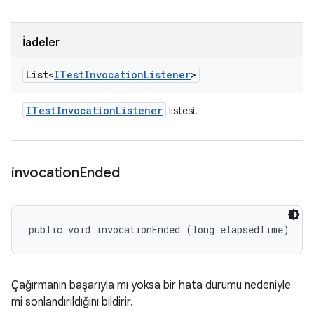
İadeler
List<
ITest
Invocation
Listener
>
ITest
Invocation
Listener
listesi.
invocation
Ended
public void invocationEnded (long elapsedTime)
Çağırmanın başarıyla mı yoksa bir hata durumu nedeniyle
mi sonlandırıldığını bildirir.