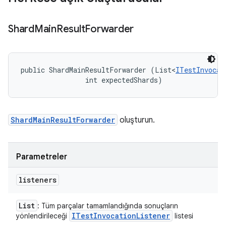
Shard
Main
Result
Forwarder
public ShardMainResultForwarder (List<
ITestInvocat
                int expectedShards)
ShardMainResultForwarder
oluşturun.
Parametreler
listeners
List
: Tüm parçalar tamamlandığında sonuçların
ITest
Invocation
Listener
yönlendirileceği
listesi