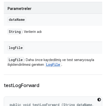
Parametreler
data
Name
String
: Verilerin adı
log
File
Log
File
: Daha önce kaydedilmiş ve test senaryosuyla
Log
File
ilişkilendirilmesi gereken
.
test
Log
Forward
public void testLogForward (String dataName, 
