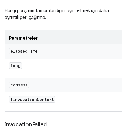
Hangi parçanın tamamlandığını ayırt etmek için daha
ayrıntılı geri çağırma.
Parametreler
elapsed
Time
long
context
IInvocation
Context
invocation
Failed