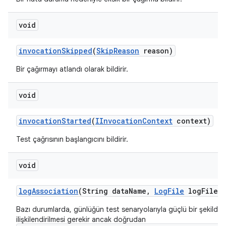
void
invocation
Skipped
(
Skip
Reason
reason)
Bir çağırmayı atlandı olarak bildirir.
void
invocation
Started
(
IInvocation
Context
context)
Test çağrısının başlangıcını bildirir.
void
log
Association
(String data
Name
,
Log
File
log
File)
Bazı durumlarda, günlüğün test senaryolarıyla güçlü bir şekilde
ilişkilendirilmesi gerekir ancak doğrudan