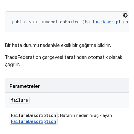
public void invocationFailed (
FailureDescription
 f
Bir hata durumu nedeniyle eksik bir çağırma bildirir.
TradeFederation çerçevesi tarafından otomatik olarak
çağrılır.
Parametreler
failure
Failure
Description
: Hatanın nedenini açıklayan
Failure
Description