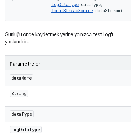
LogDataType
 dataType, 

InputStreamSource
 dataStream)
Günlüğü önce kaydetmek yerine yalnızca testLog'u
yönlendirin.
Parametreler
data
Name
String
data
Type
Log
Data
Type