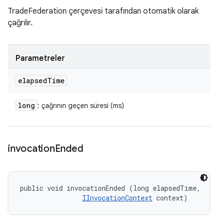
TradeFederation çerçevesi tarafından otomatik olarak
çağrılır.
Parametreler
elapsed
Time
long
: çağrının geçen süresi (ms)
invocation
Ended
public void invocationEnded (long elapsedTime, 

IInvocationContext
 context)