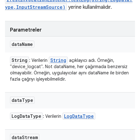
ype,InputStreamSource)
yerine kullanılmalıdır.
Parametreler
data
Name
String
String
: Verilerin
açıklayıcı adı. Örneğin,
"device_logcat". Not dataName, her çağırmada benzersiz
olmayabilir. Örneğin, uygulayıcılar aynı dataName ile birden
fazla çağrıyı işleyebilmelidir.
data
Type
Log
Data
Type
Log
Data
Type
: Verilerin
data
Stream