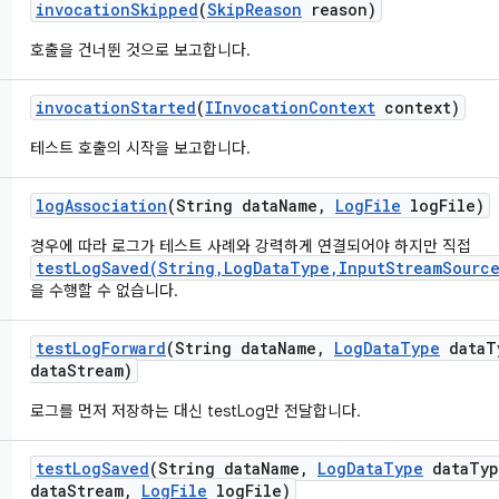
invocation
Skipped
(
Skip
Reason
reason)
호출을 건너뛴 것으로 보고합니다.
invocation
Started
(
IInvocation
Context
context)
테스트 호출의 시작을 보고합니다.
log
Association
(String data
Name
,
Log
File
log
File)
경우에 따라 로그가 테스트 사례와 강력하게 연결되어야 하지만 직접
testLogSaved(String,LogDataType,InputStreamSource
을 수행할 수 없습니다.
test
Log
Forward
(String data
Name
,
Log
Data
Type
data
T
data
Stream)
로그를 먼저 저장하는 대신 testLog만 전달합니다.
test
Log
Saved
(String data
Name
,
Log
Data
Type
data
Typ
data
Stream
,
Log
File
log
File)