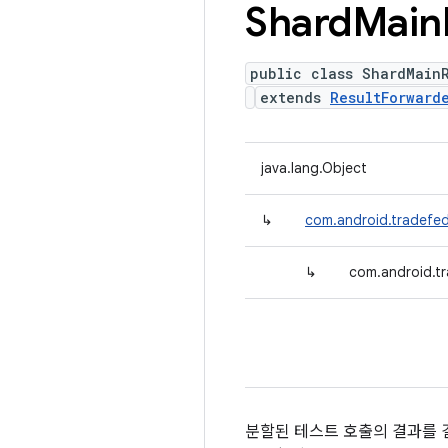
Shard
Main
public class ShardMain
extends
ResultForward
java.lang.Object
↳
com.android.tradefed
↳
com.android.tr
분할된 테스트 호출의 결과를