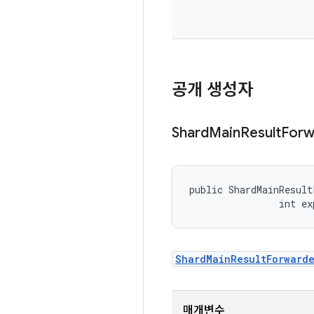
공개 생성자
Shard
Main
Result
Forw
public ShardMainResult
                int ex
ShardMainResultForward
매개변수