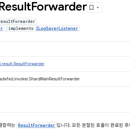
Result
Forwarder
ResultForwarder
er
implements
ILogSaverListener
.result.ResultForwarder
adefed.invoker.ShardMainResultForwarder
 결합하는
ResultForwarder
입니다. 모든 분할된 호출이 완료된 