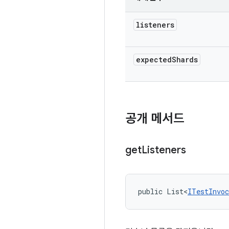
listeners
expected
Shards
공개 메서드
get
Listeners
public List<
ITestInvoc