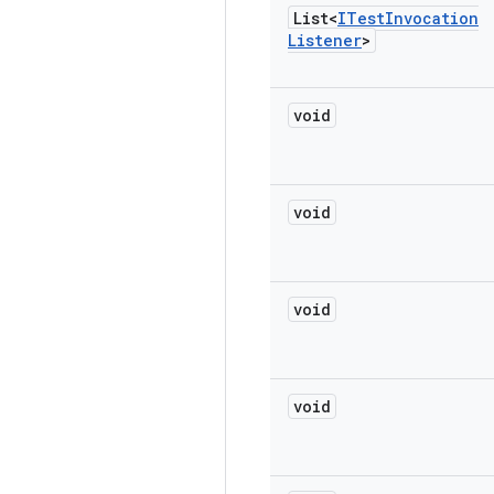
List<
ITest
Invocation
Listener
>
void
void
void
void