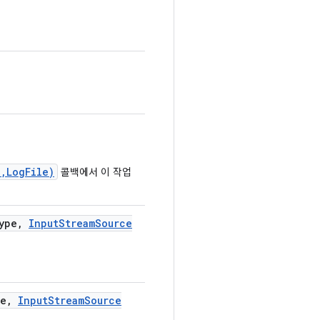
,LogFile)
콜백에서 이 작업
ype
,
Input
Stream
Source
e
,
Input
Stream
Source