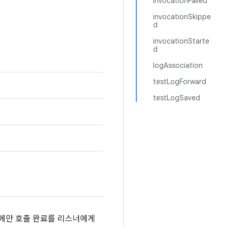
invocationFailed
invocationSkippe
d
invocationStarte
d
logAssociation
testLogForward
testLogSaved
후에만 호출 완료를 리스너에게