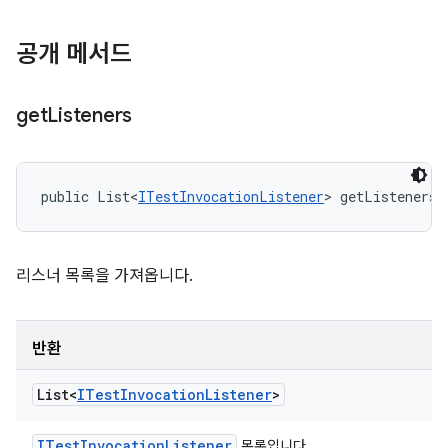
공개 메서드
get
Listeners
public List<
ITestInvocationListener
> getListeners 
리스너 목록을 가져옵니다.
반환
List<
ITest
Invocation
Listener
>
ITest
Invocation
Listener
목록입니다.