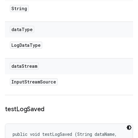
String
data
Type
Log
Data
Type
data
Stream
Input
Stream
Source
test
Log
Saved
public void testLogSaved (String dataName, 
