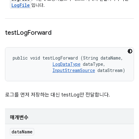
Log
File
입니다.
test
Log
Forward
public void testLogForward (String dataName, 

LogDataType
 dataType, 

InputStreamSource
 dataStream)
로그를 먼저 저장하는 대신 testLog만 전달합니다.
매개변수
data
Name