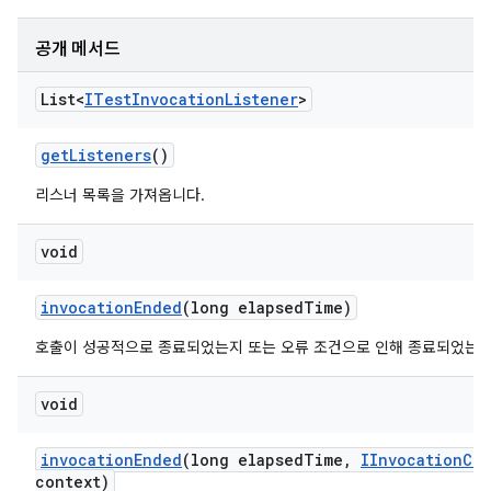
공개 메서드
List<
ITest
Invocation
Listener
>
get
Listeners
()
리스너 목록을 가져옵니다.
void
invocation
Ended
(long elapsed
Time)
호출이 성공적으로 종료되었는지 또는 오류 조건으로 인해 종료되었는지
void
invocation
Ended
(long elapsed
Time
,
IInvocation
Con
context)