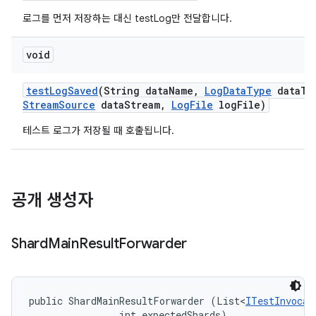
로그를 먼저 저장하는 대신 testLog만 전달합니다.
void
test
Log
Saved
(String data
Name
,
Log
Data
Type
data
Ty
Stream
Source
data
Stream
,
Log
File
log
File)
테스트 로그가 저장될 때 호출됩니다.
공개 생성자
Shard
Main
Result
Forwarder
public ShardMainResultForwarder (List<
ITestInvocat
                int expectedShards)