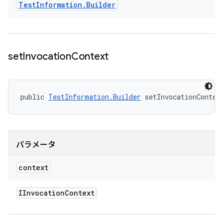
Test
Information
.
Builder
set
Invocation
Context
public 
TestInformation.Builder
 setInvocationContex
パラメータ
context
IInvocation
Context