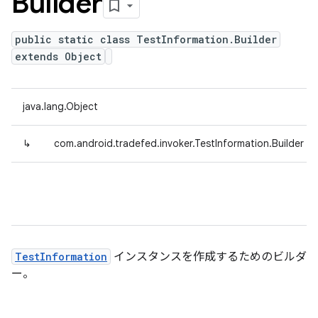
Builder
public static class TestInformation.Builder
extends Object
java.lang.Object
↳
com.android.tradefed.invoker.TestInformation.Builder
TestInformation
インスタンスを作成するためのビルダ
ー。