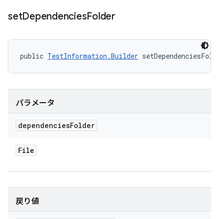
set
Dependencies
Folder
public 
TestInformation.Builder
 setDependenciesFold
パラメータ
dependencies
Folder
File
戻り値