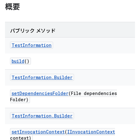
概要
パブリック メソッド
Test
Information
build
()
Test
Information
.
Builder
set
Dependencies
Folder
(File dependencies
Folder)
Test
Information
.
Builder
set
Invocation
Context
(
IInvocation
Context
context)