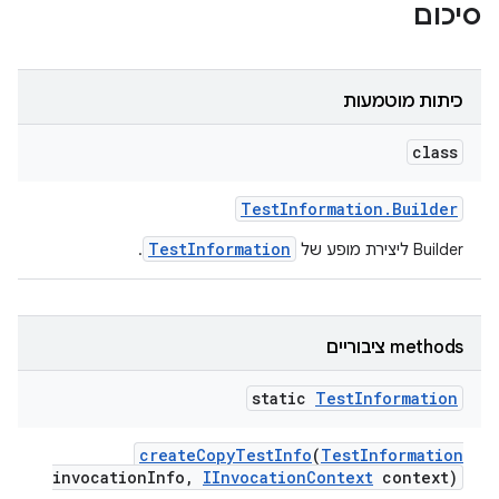
סיכום
כיתות מוטמעות
class
Test
Information
.
Builder
TestInformation
‫Builder ליצירת מופע של
.
‫methods ציבוריים
static
Test
Information
create
Copy
Test
Info
(
Test
Information
invocation
Info
,
IInvocation
Context
context)