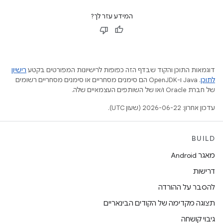
המידע עזר לך?
דוגמאות התוכן והקוד שבדף הזה כפופות לרישיונות המפורטים בקטע
רישיון
לתוכן
.‏ Java ו-OpenJDK הם סימנים מסחריים או סימנים מסחריים רשומים
של חברת Oracle ו/או של השותפים העצמאיים שלה.
עדכון אחרון: 2026-06-22 (שעון UTC).
BUILD
מאגר Android
דרישות
להסבר על ההורדה
תצוגה מקדימה של הקודים הבינאריים
גיבוי קושחה