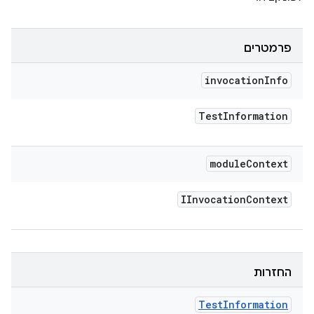
פרמטרים
invocation
Info
Test
Information
module
Context
IInvocation
Context
החזרות
Test
Information