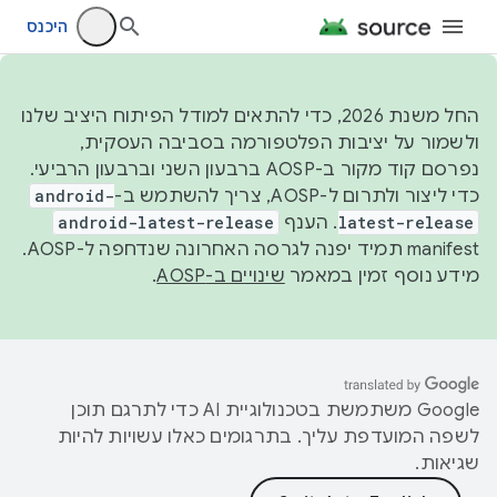
היכנס
החל משנת 2026, כדי להתאים למודל הפיתוח היציב שלנו
ולשמור על יציבות הפלטפורמה בסביבה העסקית,
נפרסם קוד מקור ב-AOSP ברבעון השני וברבעון הרביעי.
כדי ליצור ולתרום ל-AOSP, צריך להשתמש ב-
android-
latest-release
. הענף
android-latest-release
manifest תמיד יפנה לגרסה האחרונה שנדחפה ל-AOSP.
מידע נוסף זמין במאמר
שינויים ב-AOSP
.
‫Google משתמשת בטכנולוגיית AI כדי לתרגם תוכן
לשפה המועדפת עליך. בתרגומים כאלו עשויות להיות
שגיאות.