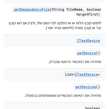
get
Dependency
File
(String file
Name
,
boolean
target
First)
לחפש קובץ תלות או ארטיפקט לפי השם שלו, ולציין אם הוא קובץ
יעד או קובץ מארח (לחיפוש מהיר יותר).
ITest
Device
get
Device
()
מחזירה את המכשיר הראשי שנבדק.
List<
ITest
Device
>
get
Devices
()
מחזירה את רשימת המכשירים שמשתתפים בהפעלה.
boolean