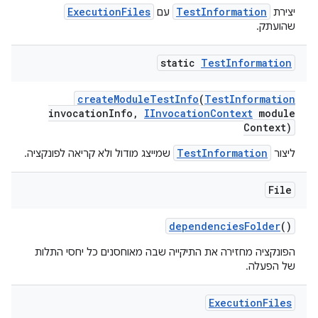
ExecutionFiles
TestInformation
יצירת
עם
שהועתק.
static
Test
Information
create
Module
Test
Info
(
Test
Information
invocation
Info
,
IInvocation
Context
module
Context)
TestInformation
ליצור
שמייצג מודול ולא קריאה לפונקציה.
File
dependencies
Folder
()
הפונקציה מחזירה את התיקייה שבה מאוחסנים כל יחסי התלות
של הפעלה.
Execution
Files