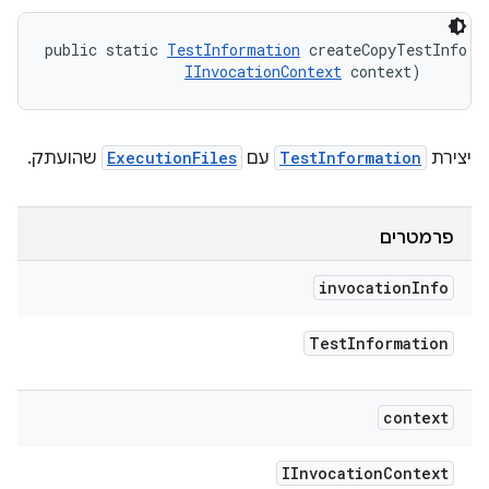
public static 
TestInformation
 createCopyTestInfo (
IInvocationContext
 context)
יצירת
TestInformation
עם
ExecutionFiles
שהועתק.
פרמטרים
invocation
Info
Test
Information
context
IInvocation
Context