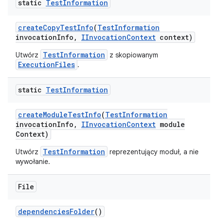
static
Test
Information
create
Copy
Test
Info
(
Test
Information
invocation
Info
,
IInvocation
Context
context)
TestInformation
Utwórz
z skopiowanym
ExecutionFiles
.
static
Test
Information
create
Module
Test
Info
(
Test
Information
invocation
Info
,
IInvocation
Context
module
Context)
TestInformation
Utwórz
reprezentujący moduł, a nie
wywołanie.
File
dependencies
Folder
()