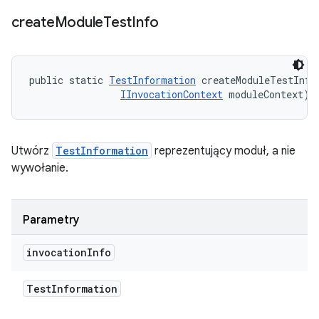
create
Module
Test
Info
public static 
TestInformation
 createModuleTestInfo
IInvocationContext
 moduleContext)
Utwórz
TestInformation
reprezentujący moduł, a nie
wywołanie.
Parametry
invocation
Info
Test
Information