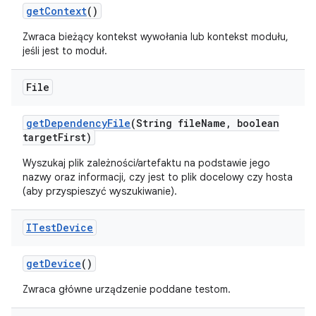
get
Context
()
Zwraca bieżący kontekst wywołania lub kontekst modułu,
jeśli jest to moduł.
File
get
Dependency
File
(String file
Name
,
boolean
target
First)
Wyszukaj plik zależności/artefaktu na podstawie jego
nazwy oraz informacji, czy jest to plik docelowy czy hosta
(aby przyspieszyć wyszukiwanie).
ITest
Device
get
Device
()
Zwraca główne urządzenie poddane testom.