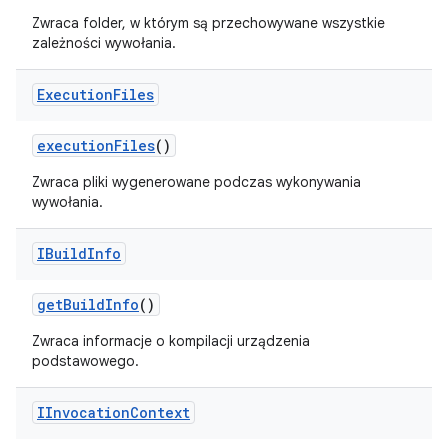
Zwraca folder, w którym są przechowywane wszystkie
zależności wywołania.
Execution
Files
execution
Files
()
Zwraca pliki wygenerowane podczas wykonywania
wywołania.
IBuild
Info
get
Build
Info
()
Zwraca informacje o kompilacji urządzenia
podstawowego.
IInvocation
Context