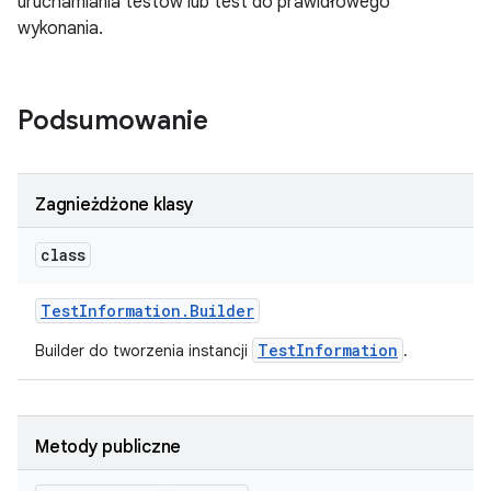
uruchamiania testów lub test do prawidłowego
wykonania.
Podsumowanie
Zagnieżdżone klasy
class
Test
Information
.
Builder
TestInformation
Builder do tworzenia instancji
.
Metody publiczne