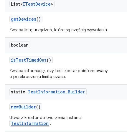
List<
ITest
Device
>
get
Devices
()
Zwraca listę urządzeń, które są częścią wywołania.
boolean
is
Test
Timed
Out
()
Zwraca informację, czy test został poinformowany
o przekroczeniu limitu czasu.
static
Test
Information
.
Builder
new
Builder
()
Utwórz kreator do tworzenia instancji
TestInformation
.