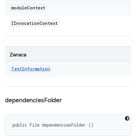
module
Context
IInvocation
Context
Zwraca
Test
Information
dependencies
Folder
public File dependenciesFolder ()