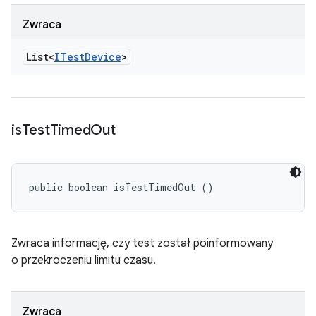
Zwraca
List<
ITest
Device
>
is
Test
Timed
Out
public boolean isTestTimedOut ()
Zwraca informację, czy test został poinformowany
o przekroczeniu limitu czasu.
Zwraca