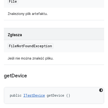
File
Znaleziony plik artefaktu.
Zgłasza
File
Not
Found
Exception
Jeśli nie można znaleźć pliku.
get
Device
public 
ITestDevice
 getDevice ()