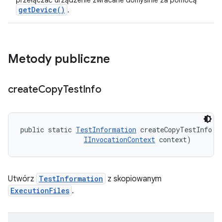
przełączać urządzenie zwracane domyślnie za pomocą
getDevice()
.
Metody publiczne
create
Copy
Test
Info
public static 
TestInformation
 createCopyTestInfo (
IInvocationContext
 context)
Utwórz
TestInformation
z skopiowanym
ExecutionFiles
.