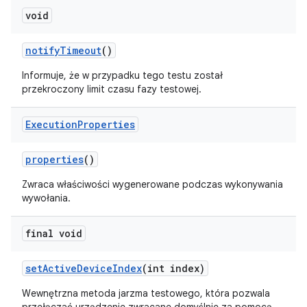
void
notify
Timeout
()
Informuje, że w przypadku tego testu został
przekroczony limit czasu fazy testowej.
Execution
Properties
properties
()
Zwraca właściwości wygenerowane podczas wykonywania
wywołania.
final void
set
Active
Device
Index
(int index)
Wewnętrzna metoda jarzma testowego, która pozwala