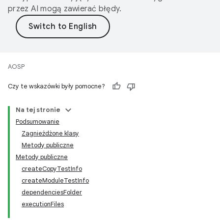
przez AI mogą zawierać błędy.
AOSP
Czy te wskazówki były pomocne?
Na tej stronie
Podsumowanie
Zagnieżdżone klasy
Metody publiczne
Metody publiczne
createCopyTestInfo
createModuleTestInfo
dependenciesFolder
executionFiles