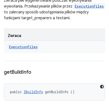
Zwraca pliki wygenerowane podczas wykonywania
wywołania. Przekazywanie plików przez
ExecutionFiles
to zalecany sposób udostępniania plików między
funkcjami target_preparers a testami.
Zwraca
Execution
Files
get
Build
Info
public 
IBuildInfo
 getBuildInfo ()