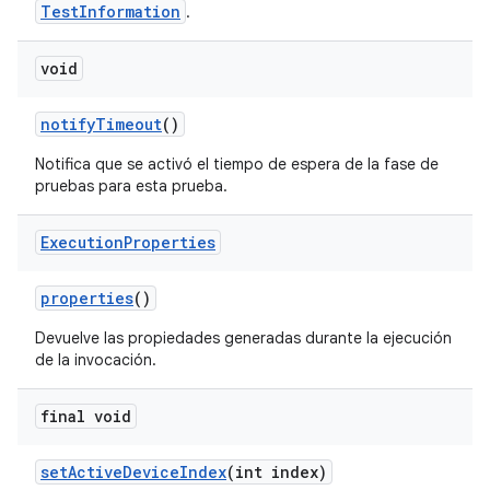
TestInformation
.
void
notify
Timeout
()
Notifica que se activó el tiempo de espera de la fase de
pruebas para esta prueba.
Execution
Properties
properties
()
Devuelve las propiedades generadas durante la ejecución
de la invocación.
final void
set
Active
Device
Index
(int index)