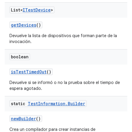
List<
ITest
Device
>
get
Devices
()
Devuelve la lista de dispositivos que forman parte de la
invocación.
boolean
is
Test
Timed
Out
()
Devuelve si se informó o no la prueba sobre el tiempo de
espera agotado.
static
Test
Information
.
Builder
new
Builder
()
Crea un compilador para crear instancias de