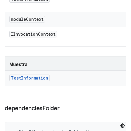
module
Context
IInvocation
Context
Muestra
Test
Information
dependencies
Folder