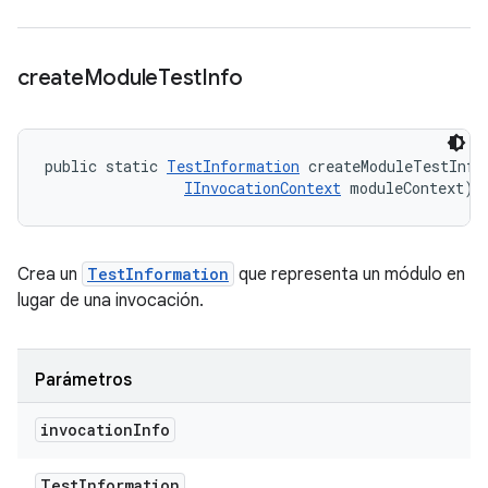
create
Module
Test
Info
public static 
TestInformation
 createModuleTestInfo
IInvocationContext
 moduleContext)
Crea un
TestInformation
que representa un módulo en
lugar de una invocación.
Parámetros
invocation
Info
Test
Information