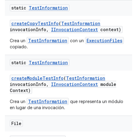
static
Test
Information
create
Copy
Test
Info
(
Test
Information
invocation
Info
,
IInvocation
Context
context)
TestInformation
ExecutionFiles
Crea un
con un
copiado.
static
Test
Information
create
Module
Test
Info
(
Test
Information
invocation
Info
,
IInvocation
Context
module
Context)
TestInformation
Crea un
que representa un módulo
en lugar de una invocación.
File