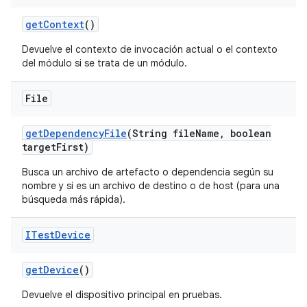
get
Context
()
Devuelve el contexto de invocación actual o el contexto
del módulo si se trata de un módulo.
File
get
Dependency
File
(String file
Name
,
boolean
target
First)
Busca un archivo de artefacto o dependencia según su
nombre y si es un archivo de destino o de host (para una
búsqueda más rápida).
ITest
Device
get
Device
()
Devuelve el dispositivo principal en pruebas.