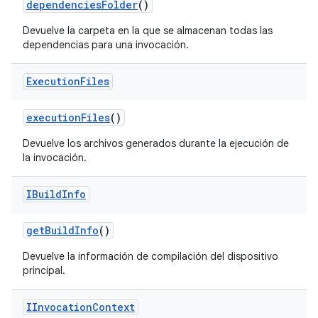
dependencies
Folder
()
Devuelve la carpeta en la que se almacenan todas las
dependencias para una invocación.
Execution
Files
execution
Files
()
Devuelve los archivos generados durante la ejecución de
la invocación.
IBuild
Info
get
Build
Info
()
Devuelve la información de compilación del dispositivo
principal.
IInvocation
Context