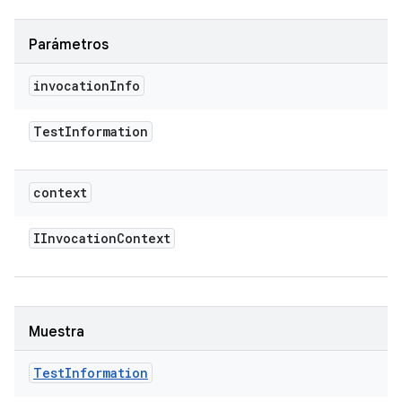
Parámetros
invocation
Info
Test
Information
context
IInvocation
Context
Muestra
Test
Information