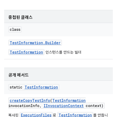
중첩된 클래스
class
Test
Information
.
Builder
TestInformation
인스턴스를 만드는 빌더
공개 메서드
static
Test
Information
create
Copy
Test
Info
(
Test
Information
invocation
Info
,
IInvocation
Context
context)
ExecutionFiles
TestInformation
복사된
로
를 만듭니