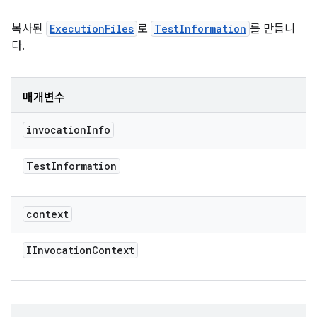
복사된
ExecutionFiles
로
TestInformation
를 만듭니
다.
매개변수
invocation
Info
Test
Information
context
IInvocation
Context