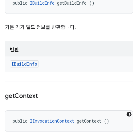
public 
IBuildInfo
 getBuildInfo ()
기본 기기 빌드 정보를 반환합니다.
반환
IBuild
Info
get
Context
public 
IInvocationContext
 getContext ()