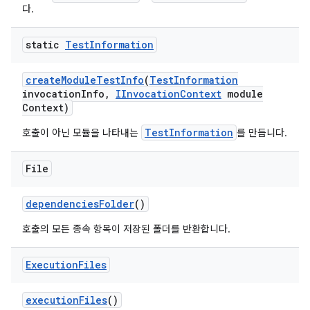
다.
static
Test
Information
create
Module
Test
Info
(
Test
Information
invocation
Info
,
IInvocation
Context
module
Context)
TestInformation
호출이 아닌 모듈을 나타내는
를 만듭니다.
File
dependencies
Folder
()
호출의 모든 종속 항목이 저장된 폴더를 반환합니다.
Execution
Files
execution
Files
()