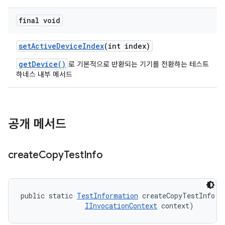
final void
set
Active
Device
Index
(int index)
getDevice()
로 기본적으로 반환되는 기기를 전환하는 테스트
하네스 내부 메서드
공개 메서드
create
Copy
Test
Info
public static 
TestInformation
 createCopyTestInfo (
IInvocationContext
 context)