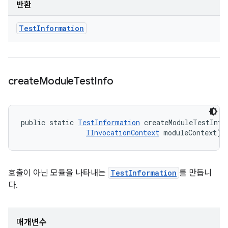
반환
Test
Information
create
Module
Test
Info
public static 
TestInformation
 createModuleTestInfo
IInvocationContext
 moduleContext)
호출이 아닌 모듈을 나타내는
TestInformation
를 만듭니
다.
매개변수