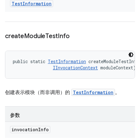
Test
Information
create
Module
Test
Info
public static 
TestInformation
 createModuleTestInfo
IInvocationContext
 moduleContext)
创建表示模块（而非调用）的
TestInformation
。
参数
invocation
Info