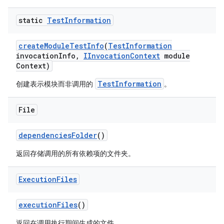
static
Test
Information
create
Module
Test
Info
(
Test
Information
invocation
Info
,
IInvocation
Context
module
Context)
TestInformation
创建表示模块而非调用的
。
File
dependencies
Folder
()
返回存储调用的所有依赖项的文件夹。
Execution
Files
execution
Files
()
返回在调用执行期间生成的文件。