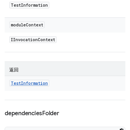
Test
Information
module
Context
IInvocation
Context
返回
Test
Information
dependencies
Folder