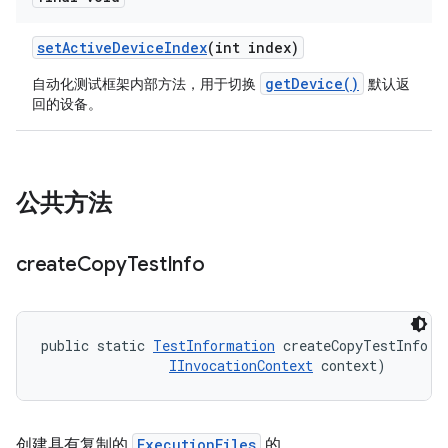
set
Active
Device
Index
(int index)
getDevice()
自动化测试框架内部方法，用于切换
默认返
回的设备。
公共方法
create
Copy
Test
Info
public static 
TestInformation
 createCopyTestInfo (
IInvocationContext
 context)
创建具有复制的
ExecutionFiles
的