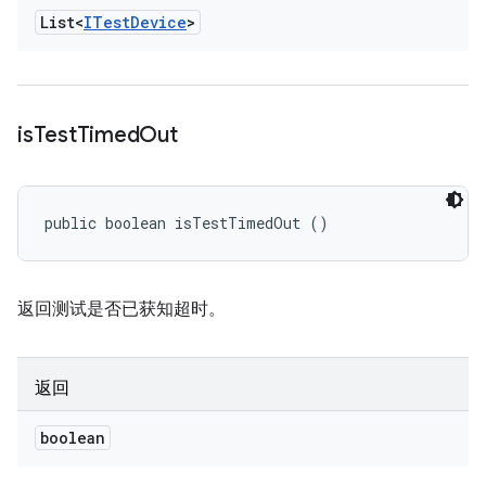
List<
ITest
Device
>
is
Test
Timed
Out
public boolean isTestTimedOut ()
返回测试是否已获知超时。
返回
boolean