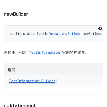
new
Builder
public static 
TestInformation.Builder
 newBuilder (
创建用于创建
TestInformation
实例的构建器。
返回
Test
Information
.
Builder
notify
Timeout