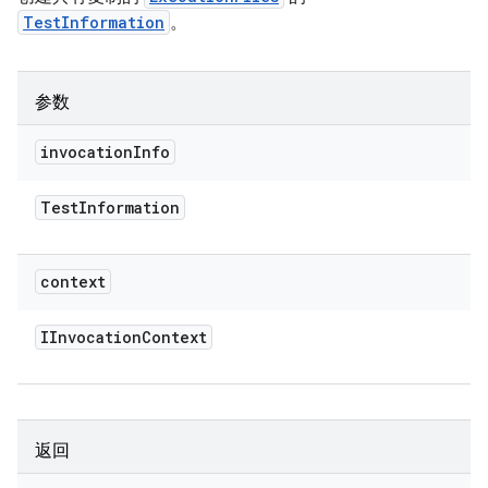
TestInformation
。
参数
invocation
Info
Test
Information
context
IInvocation
Context
返回