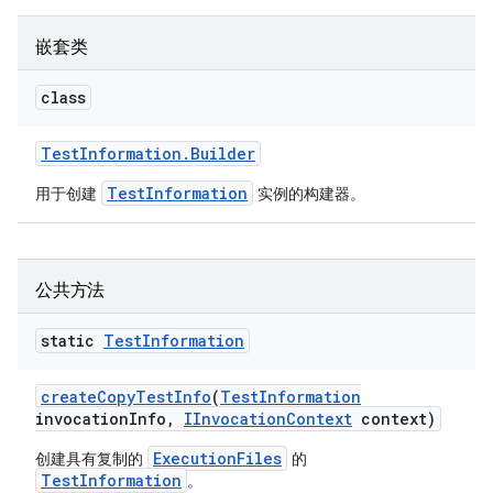
嵌套类
class
Test
Information
.
Builder
TestInformation
用于创建
实例的构建器。
公共方法
static
Test
Information
create
Copy
Test
Info
(
Test
Information
invocation
Info
,
IInvocation
Context
context)
ExecutionFiles
创建具有复制的
的
TestInformation
。