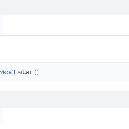
nMode[]
 values ()