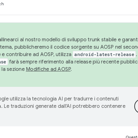
ch
llinearci al nostro modello di sviluppo trunk stabile e garantir
istema, pubblicheremo il codice sorgente su AOSP nel secon
 e contribuire ad AOSP, utilizza
android-latest-release
.
ase
farà sempre riferimento alla release più recente pubbli
a la sezione
Modifiche ad AOSP
.
gle utilizza la tecnologia AI per tradurre i contenuti
ta. Le traduzioni generate dall'AI potrebbero contenere
Questa