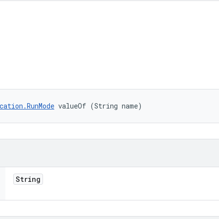
cation.RunMode
 valueOf (String name)
String