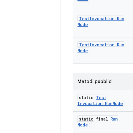
Test
Invocation
.
Run
Mode
Test
Invocation
.
Run
Mode
Metodi pubblici
static
Test
Invocation
.
Run
Mode
static final
Run
Mode[]