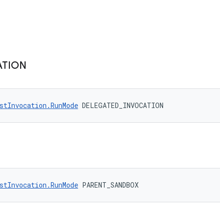
ATION
stInvocation.RunMode
 DELEGATED_INVOCATION
stInvocation.RunMode
 PARENT_SANDBOX