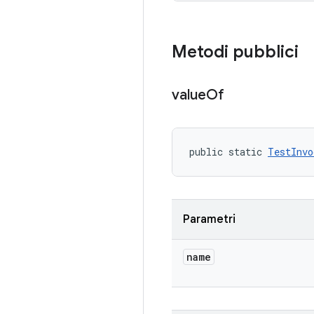
Metodi pubblici
value
Of
public static 
TestInvo
Parametri
name