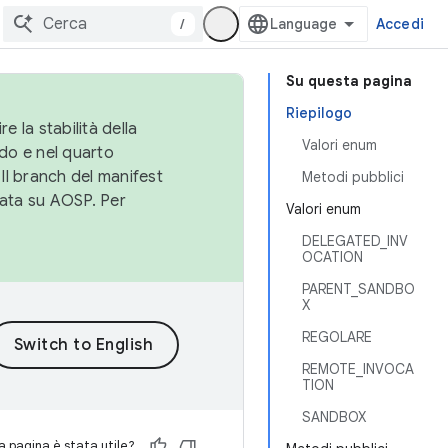
/
Accedi
Su questa pagina
Riepilogo
e la stabilità della
Valori enum
do e nel quarto
 Il branch del manifest
Metodi pubblici
cata su AOSP. Per
Valori enum
DELEGATED_INV
OCATION
PARENT_SANDBO
X
REGOLARE
REMOTE_INVOCA
TION
SANDBOX
 pagina è stata utile?