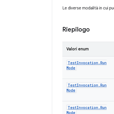
Le diverse modalità in cui p
Riepilogo
Valori enum
Test
Invocation
.
Run
Mode
Test
Invocation
.
Run
Mode
Test
Invocation
.
Run
Mode