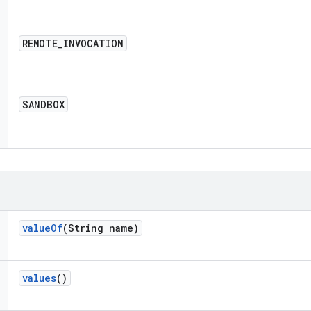
REMOTE
_
INVOCATION
SANDBOX
value
Of
(String name)
values
()