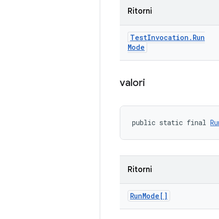
Ritorni
Test
Invocation
.
Run
Mode
valori
public static final 
Ru
Ritorni
Run
Mode[]