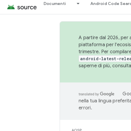
Documenti
Android Code Sear
A partire dal 2026, per a
piattaforma per l'ecos
trimestre. Per compilare
android-latest-rele
saperne di più, consult
Goo
nella tua lingua preferi
errori.
AOSP