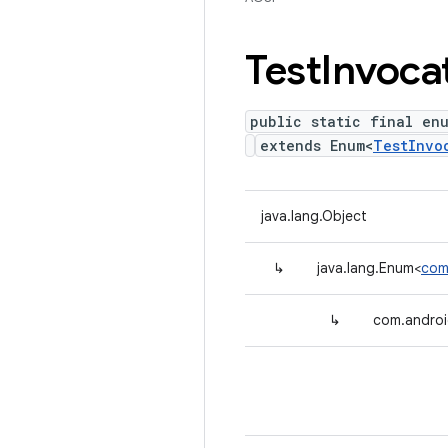
Test
Invoca
public static final en
extends Enum<
TestInvo
java.lang.Object
↳
java.lang.Enum<
com
↳
com.androi