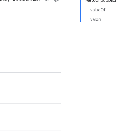
Metodi pubblici
valueOf
valori