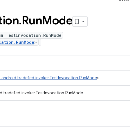
tion
.
Run
Mode
um TestInvocation.RunMode
cation.RunMode
>
.android.tradefed.invoker.TestInvocation.RunMode
>
d.tradefed.invoker.TestInvocation.RunMode