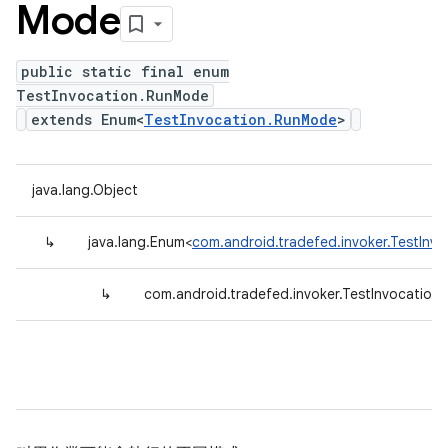
Mode
public static final enum
TestInvocation.RunMode
extends Enum<
TestInvocation.RunMode
>
java.lang.Object
↳
java.lang.Enum<
com.android.tradefed.invoker.TestInv
↳
com.android.tradefed.invoker.TestInvocatio