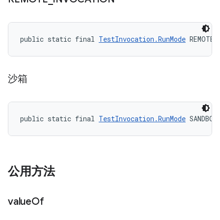
public static final 
TestInvocation.RunMode
 REMOTE_
沙箱
public static final 
TestInvocation.RunMode
 SANDBOX
公用方法
value
Of