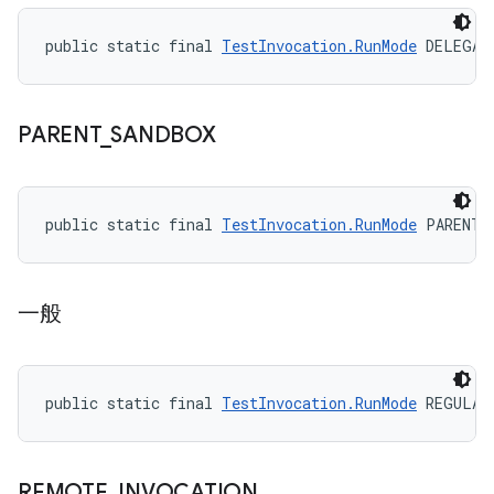
public static final 
TestInvocation.RunMode
 DELEGAT
PARENT
_
SANDBOX
public static final 
TestInvocation.RunMode
 PARENT_
一般
public static final 
TestInvocation.RunMode
 REGULAR
REMOTE
_
INVOCATION