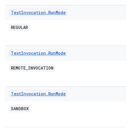
Test
Invocation
.
Run
Mode
REGULAR
Test
Invocation
.
Run
Mode
REMOTE
_
INVOCATION
Test
Invocation
.
Run
Mode
SANDBOX