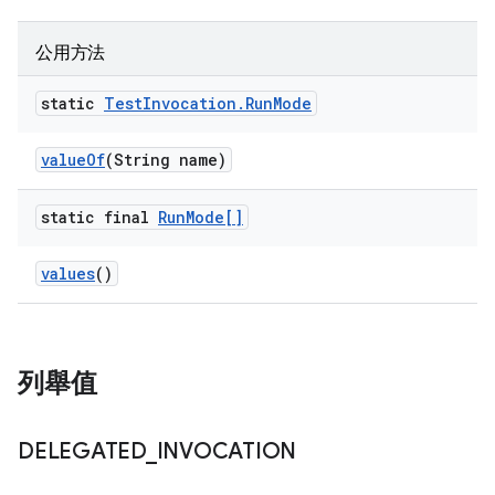
公用方法
static
Test
Invocation
.
Run
Mode
value
Of
(String name)
static final
Run
Mode[]
values
()
列舉值
DELEGATED
_
INVOCATION