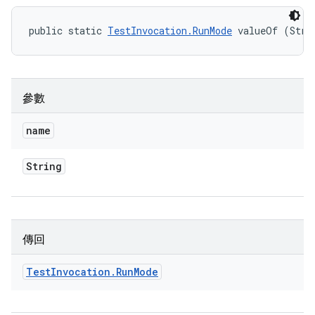
public static 
TestInvocation.RunMode
 valueOf (Stri
參數
name
String
傳回
Test
Invocation
.
Run
Mode