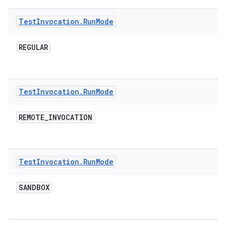
Test
Invocation
.
Run
Mode
REGULAR
Test
Invocation
.
Run
Mode
REMOTE
_
INVOCATION
Test
Invocation
.
Run
Mode
SANDBOX