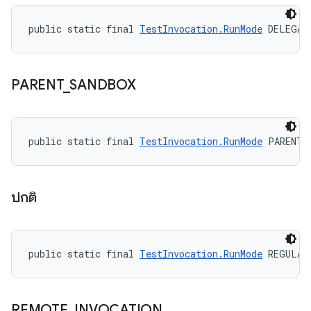
public static final 
TestInvocation.RunMode
 DELEGAT
PARENT
_
SANDBOX
public static final 
TestInvocation.RunMode
 PARENT_
ปกติ
public static final 
TestInvocation.RunMode
 REGULAR
REMOTE
_
INVOCATION