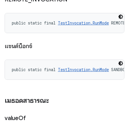
public static final 
TestInvocation.RunMode
 REMOTE_
แซนด์บ็อกซ์
public static final 
TestInvocation.RunMode
 SANDBOX
เมธอดสาธารณะ
value
Of