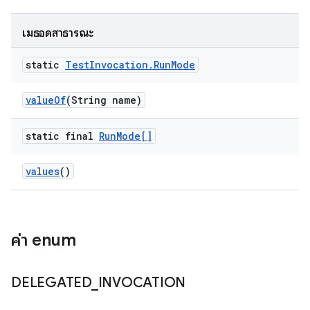
เมธอดสาธารณะ
static
Test
Invocation
.
Run
Mode
value
Of
(String name)
static final
Run
Mode[]
values
()
ค่า enum
DELEGATED
_
INVOCATION