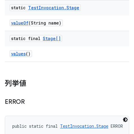
static
Test
Invocation
.
Stage
value
Of
(String name)
static final
Stage[]
values
()
列挙値
ERROR
public static final 
TestInvocation.Stage
 ERROR