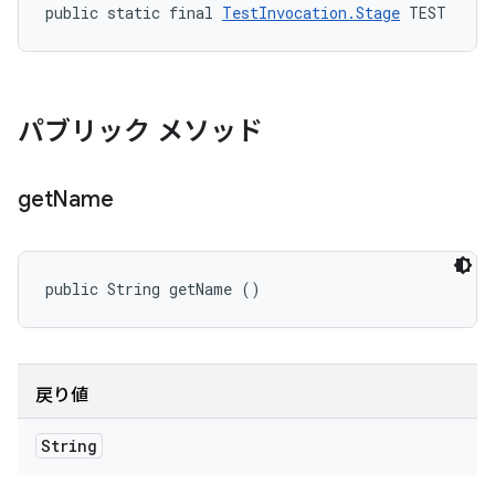
public static final 
TestInvocation.Stage
 TEST
パブリック メソッド
get
Name
public String getName ()
戻り値
String