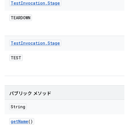
Test
Invocation
.
Stage
TEARDOWN
Test
Invocation
.
Stage
TEST
パブリック メソッド
String
get
Name
()