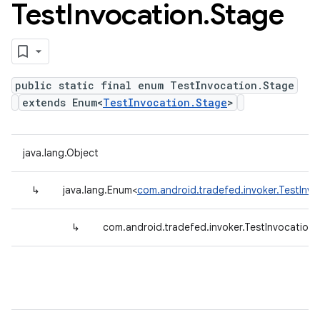
Test
Invocation
.
Stage
public static final enum TestInvocation.Stage
extends Enum<
TestInvocation.Stage
>
java.lang.Object
↳
java.lang.Enum<
com.android.tradefed.invoker.TestInv
↳
com.android.tradefed.invoker.TestInvocation