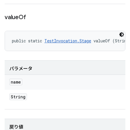
value
Of
public static 
TestInvocation.Stage
 valueOf (String
パラメータ
name
String
戻り値