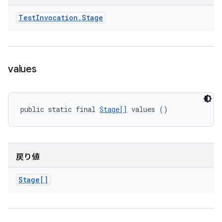
Test
Invocation
.
Stage
values
public static final 
Stage[]
 values ()
戻り値
Stage[]