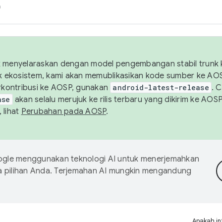
h
uk menyelaraskan dengan model pengembangan stabil trunk
tuk ekosistem, kami akan memublikasikan kode sumber ke A
kontribusi ke AOSP, gunakan
android-latest-release
. 
ase
akan selalu merujuk ke rilis terbaru yang dikirim ke AO
 lihat
Perubahan pada AOSP
.
gle menggunakan teknologi AI untuk menerjemahkan
a pilihan Anda. Terjemahan AI mungkin mengandung
Apakah in