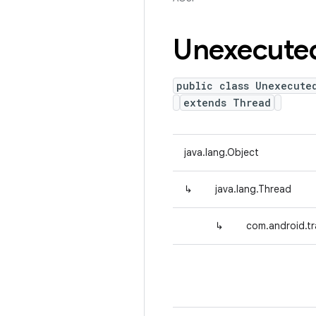
Unexecute
public class Unexecute
extends Thread
java.lang.Object
↳
java.lang.Thread
↳
com.android.t