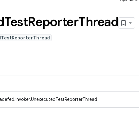
d
Test
Reporter
Thread
dTestReporterThread
radefed.invoker.UnexecutedTestReporterThread