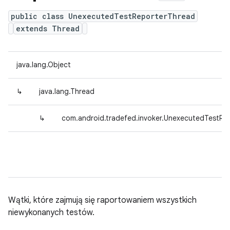
public class UnexecutedTestReporterThread
extends Thread
java.lang.Object
↳
java.lang.Thread
↳
com.android.tradefed.invoker.UnexecutedTestRe
Wątki, które zajmują się raportowaniem wszystkich
niewykonanych testów.