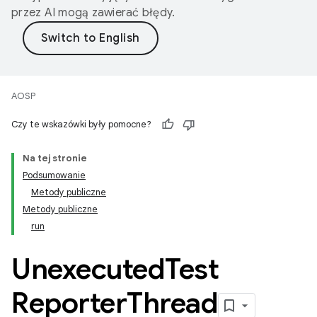
przez AI mogą zawierać błędy.
AOSP
Czy te wskazówki były pomocne?
Na tej stronie
Podsumowanie
Metody publiczne
Metody publiczne
run
Unexecuted
Test
Reporter
Thread