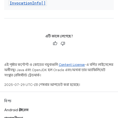
Invocation
Info[]
এটি কাজে লেগেছে?
এই পৃষ্ঠার কন্টেন্ট ও কোডের নমুনাগুলি
Content License
-এ বর্ণিত লাইসেন্সের
অধীনস্থ। Java এবং OpenJDK হল Oracle এবং/অথবা তার অ্যাফিলিয়েট
সংস্থার রেজিস্টার্ড ট্রেডমার্ক।
2025-07-29 UTC-তে শেষবার আপডেট করা হয়েছে।
বিল্ড
Android স্টোরেজ