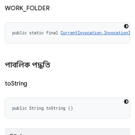
WORK
_
FOLDER
public static final 
CurrentInvocation.InvocationIn
পাবলিক পদ্ধতি
to
String
public String toString ()