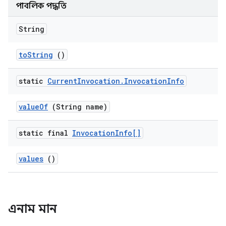
পাবলিক পদ্ধতি
String
to
String
()
static
Current
Invocation
.
Invocation
Info
value
Of
(String name)
static final
Invocation
Info[]
values
()
এনাম মান