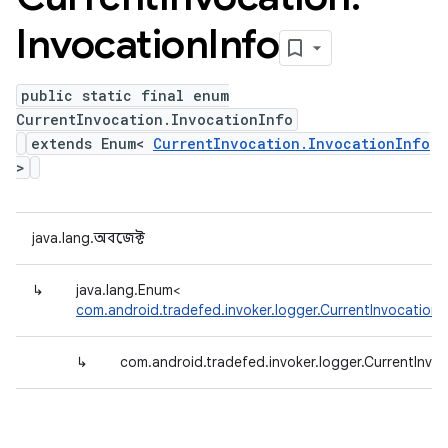
Invocation
Info
public static final enum
CurrentInvocation.InvocationInfo
extends Enum<
CurrentInvocation.InvocationInfo
>
java.lang.অবজেক্ট
↳
java.lang.Enum<
com.android.tradefed.invoker.logger.CurrentInvocation.
↳
com.android.tradefed.invoker.logger.CurrentInvoc