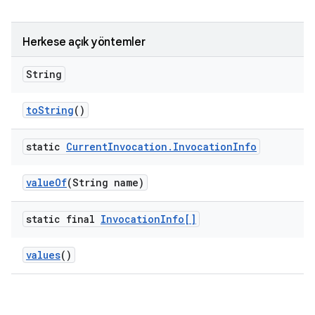
Herkese açık yöntemler
String
to
String
()
static
Current
Invocation
.
Invocation
Info
value
Of
(String name)
static final
Invocation
Info[]
values
()