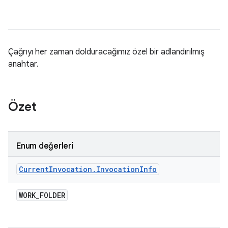
Çağrıyı her zaman dolduracağımız özel bir adlandırılmış
anahtar.
Özet
Enum değerleri
Current
Invocation
.
Invocation
Info
WORK
_
FOLDER