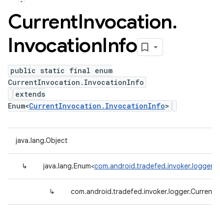
Current
Invocation
.
Invocation
Info
public static final enum
CurrentInvocation.InvocationInfo
extends
Enum<
CurrentInvocation.InvocationInfo
>
java.lang.Object
↳
java.lang.Enum<
com.android.tradefed.invoker.logger.C
↳
com.android.tradefed.invoker.logger.CurrentI