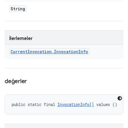
String
İlerlemeler
Current
Invocation
.
Invocation
Info
değerler
public static final 
InvocationInfo[]
 values ()