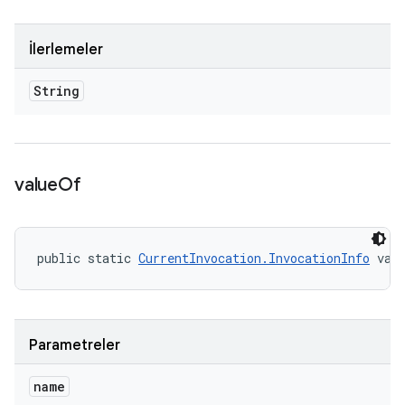
İlerlemeler
String
value
Of
public static 
CurrentInvocation.InvocationInfo
 val
Parametreler
name