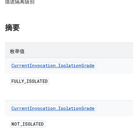
描述隔离级别
摘要
枚举值
Current
Invocation
.
Isolation
Grade
FULLY
_
ISOLATED
Current
Invocation
.
Isolation
Grade
NOT
_
ISOLATED