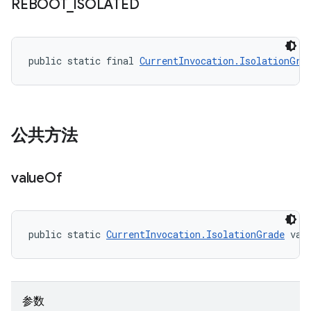
REBOOT
_
ISOLATED
public static final 
CurrentInvocation.IsolationGra
公共方法
value
Of
public static 
CurrentInvocation.IsolationGrade
 val
参数