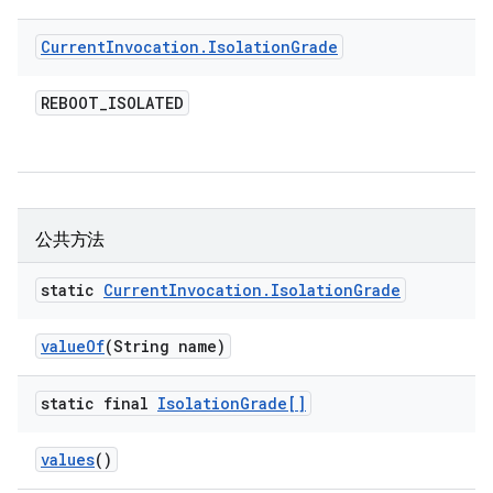
Current
Invocation
.
Isolation
Grade
REBOOT
_
ISOLATED
公共方法
static
Current
Invocation
.
Isolation
Grade
value
Of
(String name)
static final
Isolation
Grade[]
values
()