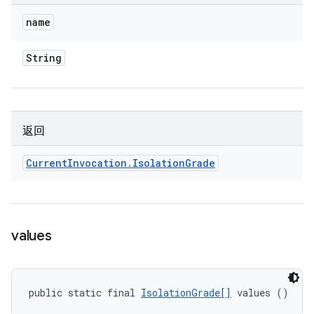
name
String
返回
Current
Invocation
.
Isolation
Grade
values
public static final 
IsolationGrade[]
 values ()