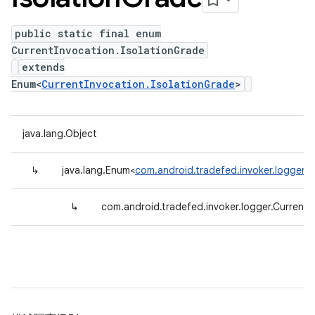
public static final enum
CurrentInvocation.IsolationGrade
extends
Enum<
CurrentInvocation.IsolationGrade
>
java.lang.Object
↳
java.lang.Enum<
com.android.tradefed.invoker.logger.C
↳
com.android.tradefed.invoker.logger.CurrentI