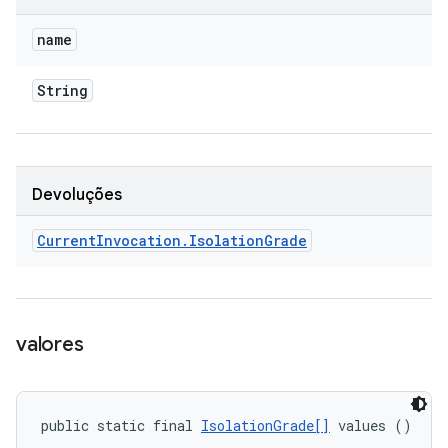
name
String
Devoluções
Current
Invocation
.
Isolation
Grade
valores
public static final 
IsolationGrade[]
 values ()