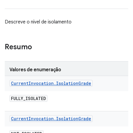
Descreve o nível de isolamento
Resumo
Valores de enumeração
Current
Invocation
.
Isolation
Grade
FULLY
_
ISOLATED
Current
Invocation
.
Isolation
Grade