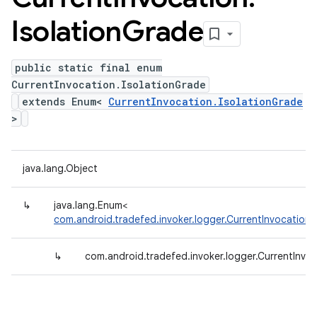
Isolation
Grade
public static final enum
CurrentInvocation.IsolationGrade
extends Enum<
CurrentInvocation.IsolationGrade
>
java.lang.Object
↳
java.lang.Enum<
com.android.tradefed.invoker.logger.CurrentInvocation.
↳
com.android.tradefed.invoker.logger.CurrentInvoc