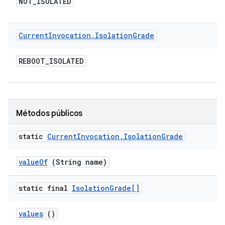
NOT
_
ISOLATED
Current
Invocation
.
Isolation
Grade
REBOOT
_
ISOLATED
Métodos públicos
static
Current
Invocation
.
Isolation
Grade
value
Of
(String name)
static final
Isolation
Grade[]
values
()