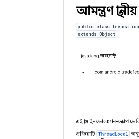
আমন্ত্রণ স্থানীয়
public class Invocatio
extends Object
java.lang.অবজেক্ট
↳
com.android.tradefed
এই ক্লাস ইনভোকেশন-স্কোপ ভের
প্রক্রিয়াটি
ThreadLocal
অনু