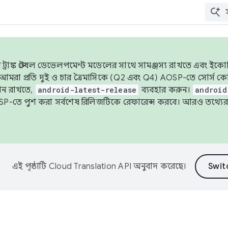
াঙ্ক স্টেবল ডেভেলপমেন্ট মডেলের সাথে সামঞ্জস্য রাখতে এবং ইকোসিস্ট
ে, আমরা প্রতি দুই ও চার ত্রৈমাসিকে (Q2 এবং Q4) AOSP-তে সোর্স
ান রাখতে,
android-latest-release
ব্যবহার করুন।
android
বদা AOSP-তে পুশ করা সর্বশেষ রিলিজটিকে রেফারেন্স করবে। আরও তথ্যের
এই পৃষ্ঠাটি
Cloud Translation API
অনুবাদ করেছে।