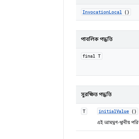
Invocation
Local
()
পাবলিক পদ্ধতি
final T
সুরক্ষিত পদ্ধতি
T
initial
Value
()
এই আমন্ত্রণ-স্থানীয় প