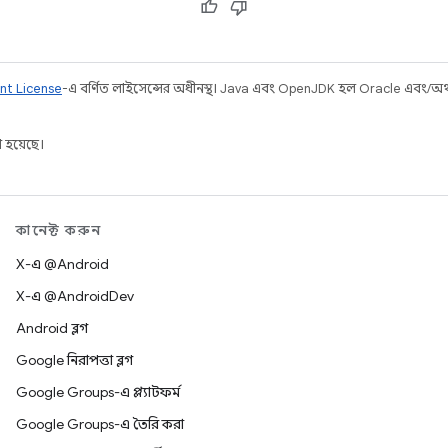
nt License
-এ বর্ণিত লাইসেন্সের অধীনস্থ। Java এবং OpenJDK হল Oracle এবং/অথবা 
 হয়েছে।
কানেক্ট করুন
X-এ @Android
X-এ @AndroidDev
Android ব্লগ
Google নিরাপত্তা ব্লগ
Google Groups-এ প্ল্যাটফর্ম
Google Groups-এ তৈরি করা