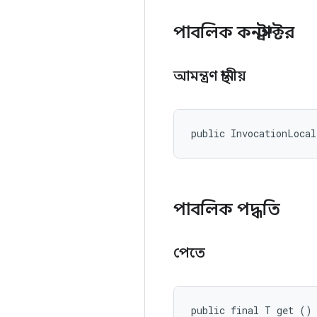
পাবলিক কনস্ট্রাক্টর
আমন্ত্রণ স্থানীয়
public InvocationLoca
পাবলিক পদ্ধতি
পেতে
public final T get ()