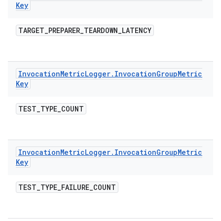
Key
TARGET
_
PREPARER
_
TEARDOWN
_
LATENCY
Invocation
Metric
Logger
.
Invocation
Group
Metric
Key
TEST
_
TYPE
_
COUNT
Invocation
Metric
Logger
.
Invocation
Group
Metric
Key
TEST
_
TYPE
_
FAILURE
_
COUNT