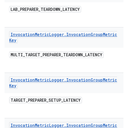
LAB
_
PREPARER
_
TEARDOWN
_
LATENCY
Invocation
Metric
Logger
.
Invocation
Group
Metric
Key
MULTI
_
TARGET
_
PREPARER
_
TEARDOWN
_
LATENCY
Invocation
Metric
Logger
.
Invocation
Group
Metric
Key
TARGET
_
PREPARER
_
SETUP
_
LATENCY
Invocation
Metric
Logger
.
Invocation
Group
Metric