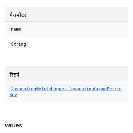
पैरामीटर
name
String
रिटर्न
Invocation
Metric
Logger
.
Invocation
Group
Metric
Key
values