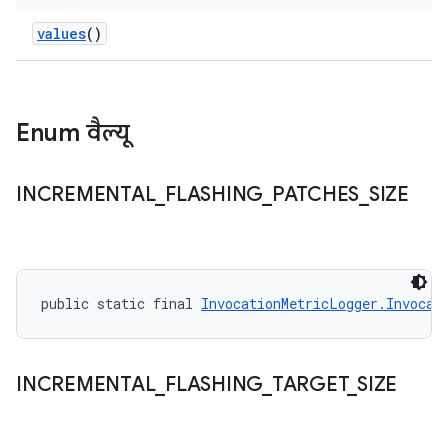
values
()
Enum वैल्यू
INCREMENTAL
_
FLASHING
_
PATCHES
_
SIZE
public static final 
InvocationMetricLogger.Invocat
INCREMENTAL
_
FLASHING
_
TARGET
_
SIZE