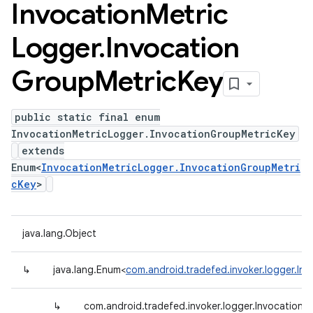
Invocation
Metric
Logger
.
Invocation
Group
Metric
Key
public static final enum
InvocationMetricLogger.InvocationGroupMetricKey
extends
Enum<
InvocationMetricLogger.InvocationGroupMetri
cKey
>
java.lang.Object
↳
java.lang.Enum<
com.android.tradefed.invoker.logger.In
↳
com.android.tradefed.invoker.logger.Invocation