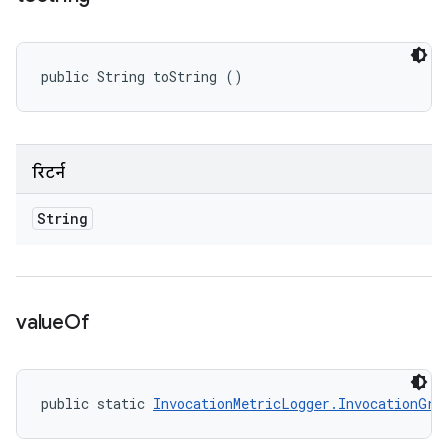
public String toString ()
रिटर्न
String
value
Of
public static 
InvocationMetricLogger.InvocationGro