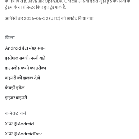
के हिसाब से हैं. Java और OpenJDK, Oracle और/या इससे जुड़ी हुई कंपनियों के
ट्रेडमार्क या रजिस्टर किए हुए ट्रेडमार्क हैं.
आखिरी बार 2026-06-22 (UTC) को अपडेट किया गया.
बिल्ड
Android डेटा संग्रह स्थान
इस्तेमाल संबंधी ज़रूरी बातें
डाउनलोड करने का तरीका
बाइनरी की झलक देखें
फ़ैक्ट्री इमेज
ड्राइवर बाइनरी
कनेक्ट करें
X पर @Android
X पर @AndroidDev