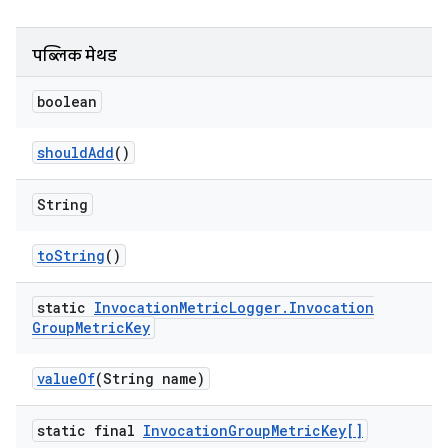
पब्लिक मेथड
boolean
should
Add
()
String
to
String
()
static
Invocation
Metric
Logger
.
Invocation
Group
Metric
Key
value
Of
(String name)
static final
Invocation
Group
Metric
Key[]