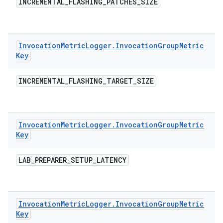
INCREMENTAL
_
FLASHING
_
PATCHES
_
SIZE
Invocation
Metric
Logger
.
Invocation
Group
Metric
Key
INCREMENTAL
_
FLASHING
_
TARGET
_
SIZE
Invocation
Metric
Logger
.
Invocation
Group
Metric
Key
LAB
_
PREPARER
_
SETUP
_
LATENCY
Invocation
Metric
Logger
.
Invocation
Group
Metric
Key