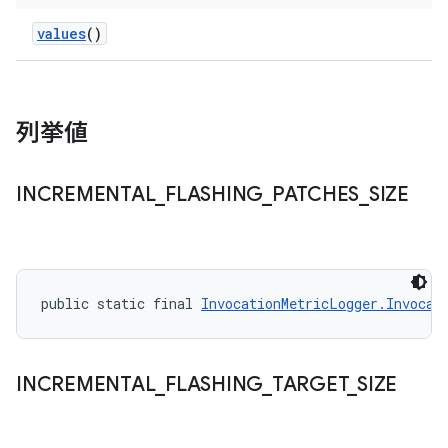
values
()
列挙値
INCREMENTAL
_
FLASHING
_
PATCHES
_
SIZE
public static final 
InvocationMetricLogger.Invocat
INCREMENTAL
_
FLASHING
_
TARGET
_
SIZE