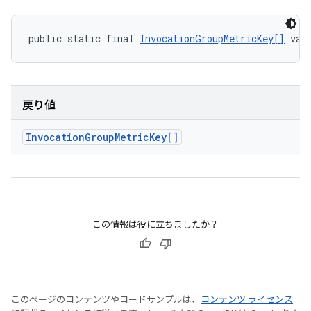
public static final 
InvocationGroupMetricKey[]
 val
戻り値
Invocation
Group
Metric
Key[]
この情報は役に立ちましたか？
このページのコンテンツやコードサンプルは、
コンテンツ ライセンス