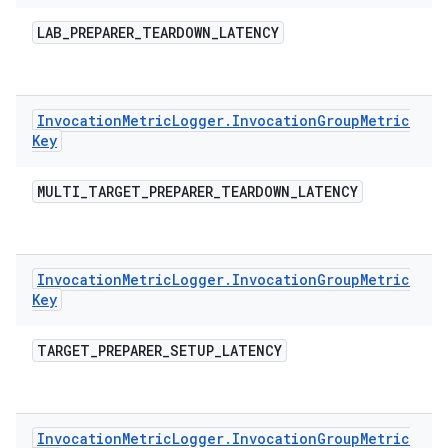
LAB
_
PREPARER
_
TEARDOWN
_
LATENCY
Invocation
Metric
Logger
.
Invocation
Group
Metric
Key
MULTI
_
TARGET
_
PREPARER
_
TEARDOWN
_
LATENCY
Invocation
Metric
Logger
.
Invocation
Group
Metric
Key
TARGET
_
PREPARER
_
SETUP
_
LATENCY
Invocation
Metric
Logger
.
Invocation
Group
Metric