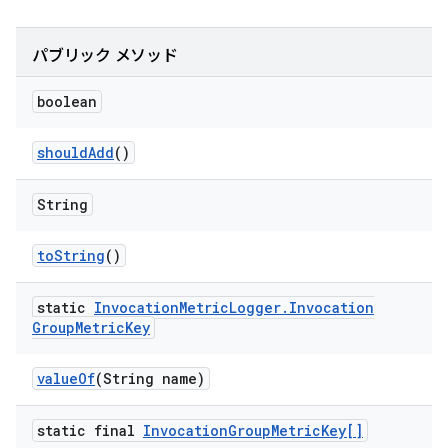
パブリック メソッド
boolean
should
Add
()
String
to
String
()
static
Invocation
Metric
Logger
.
Invocation
Group
Metric
Key
value
Of
(String name)
static final
Invocation
Group
Metric
Key[]