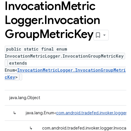
Invocation
Metric
Logger
.
Invocation
Group
Metric
Key
public static final enum
InvocationMetricLogger.InvocationGroupMetricKey
extends
Enum<
InvocationMetricLogger.InvocationGroupMetri
cKey
>
java.lang.Object
↳
java.lang.Enum<
com.android.tradefed.invoker.logger.
↳
com.android.tradefed.invoker.logger.Invocat