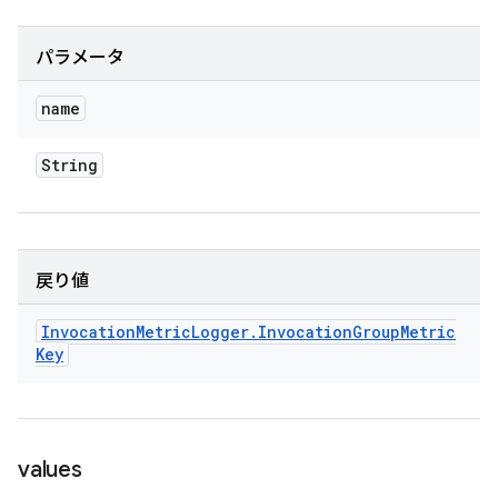
パラメータ
name
String
戻り値
Invocation
Metric
Logger
.
Invocation
Group
Metric
Key
values