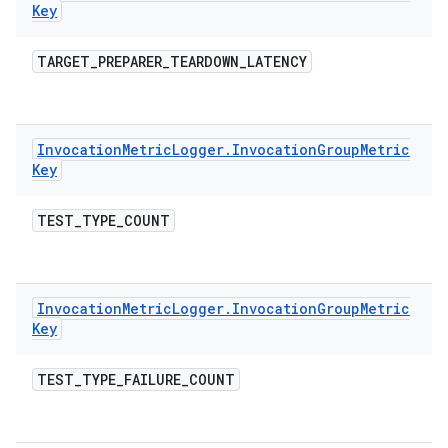
Key
TARGET
_
PREPARER
_
TEARDOWN
_
LATENCY
Invocation
Metric
Logger
.
Invocation
Group
Metric
Key
TEST
_
TYPE
_
COUNT
Invocation
Metric
Logger
.
Invocation
Group
Metric
Key
TEST
_
TYPE
_
FAILURE
_
COUNT