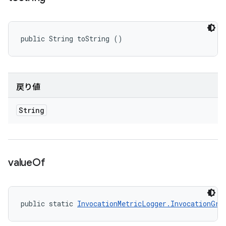
public String toString ()
戻り値
String
value
Of
public static 
InvocationMetricLogger.InvocationGro