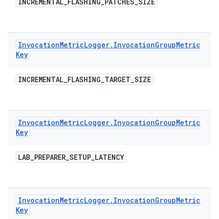
INCREMENTAL
_
FLASHING
_
PATCHES
_
SIZE
Invocation
Metric
Logger
.
Invocation
Group
Metric
Key
INCREMENTAL
_
FLASHING
_
TARGET
_
SIZE
Invocation
Metric
Logger
.
Invocation
Group
Metric
Key
LAB
_
PREPARER
_
SETUP
_
LATENCY
Invocation
Metric
Logger
.
Invocation
Group
Metric
Key