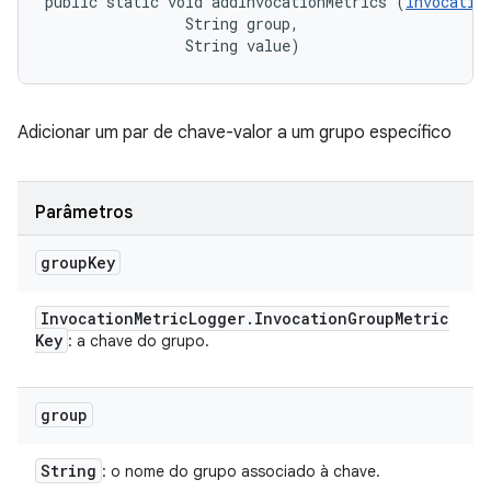
public static void addInvocationMetrics (
Invocatio
                String group, 

                String value)
Adicionar um par de chave-valor a um grupo específico
Parâmetros
group
Key
Invocation
Metric
Logger
.
Invocation
Group
Metric
Key
: a chave do grupo.
group
String
: o nome do grupo associado à chave.