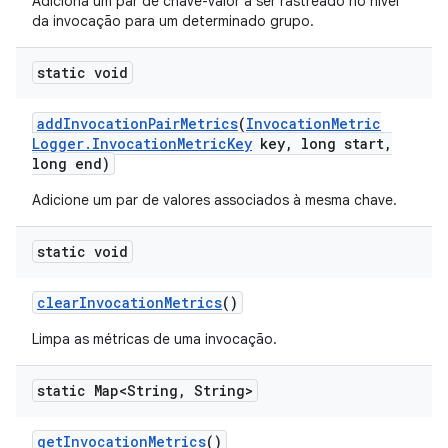
Adiciona um par de chave-valor a ser rastreado no nível
da invocação para um determinado grupo.
static void
add
Invocation
Pair
Metrics
(
Invocation
Metric
Logger
.
Invocation
Metric
Key
key
,
long start
,
long end)
Adicione um par de valores associados à mesma chave.
static void
clear
Invocation
Metrics
()
Limpa as métricas de uma invocação.
static Map<String
,
String>
get
Invocation
Metrics
()