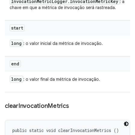
Invocation
Metric
Logger
.
Invocation
Metric
Key
: a
chave em que a métrica de invocação será rastreada.
start
long
: o valor inicial da métrica de invocação.
end
long
: o valor final da métrica de invocação.
clear
Invocation
Metrics
public static void clearInvocationMetrics ()