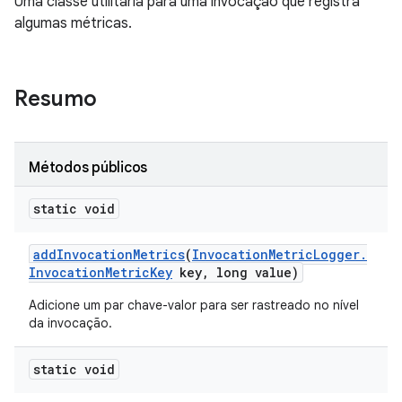
Uma classe utilitária para uma invocação que registra
algumas métricas.
Resumo
Métodos públicos
static void
add
Invocation
Metrics
(
Invocation
Metric
Logger
.
Invocation
Metric
Key
key
,
long value)
Adicione um par chave-valor para ser rastreado no nível
da invocação.
static void