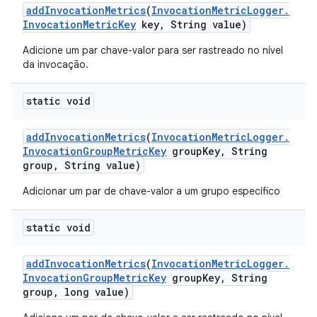
add
Invocation
Metrics
(
Invocation
Metric
Logger
.
Invocation
Metric
Key
key
,
String value)
Adicione um par chave-valor para ser rastreado no nível
da invocação.
static void
add
Invocation
Metrics
(
Invocation
Metric
Logger
.
Invocation
Group
Metric
Key
group
Key
,
String
group
,
String value)
Adicionar um par de chave-valor a um grupo específico
static void
add
Invocation
Metrics
(
Invocation
Metric
Logger
.
Invocation
Group
Metric
Key
group
Key
,
String
group
,
long value)