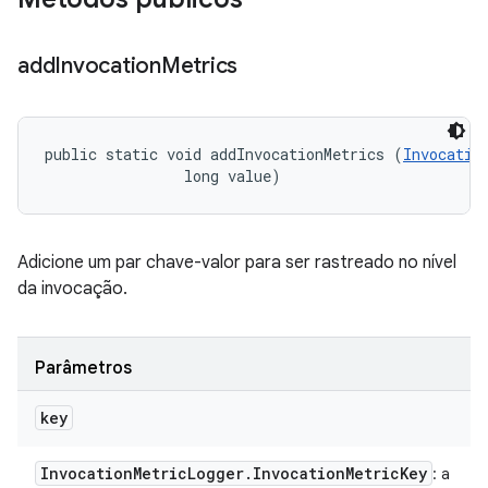
add
Invocation
Metrics
public static void addInvocationMetrics (
Invocatio
                long value)
Adicione um par chave-valor para ser rastreado no nível
da invocação.
Parâmetros
key
Invocation
Metric
Logger
.
Invocation
Metric
Key
: a