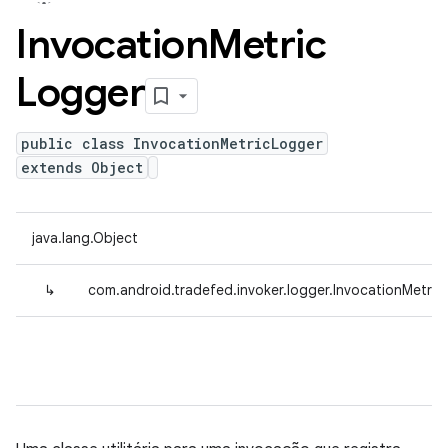
Invocation
Metric
Logger
public class InvocationMetricLogger
extends Object
java.lang.Object
↳
com.android.tradefed.invoker.logger.InvocationMetri