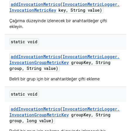
add
Invocation
Metrics
(
Invocation
Metric
Logger
.
Invocation
Metric
Key
key
,
String value)
Çağırma düzeyinde izlenecek bir anahtar/değer çifti
ekleyin.
static void
add
Invocation
Metrics
(
Invocation
Metric
Logger
.
Invocation
Group
Metric
Key
group
Key
,
String
group
,
String value)
Belirli bir grup için bir anahtar/değer çifti ekleme
static void
add
Invocation
Metrics
(
Invocation
Metric
Logger
.
Invocation
Group
Metric
Key
group
Key
,
String
group
,
long value)