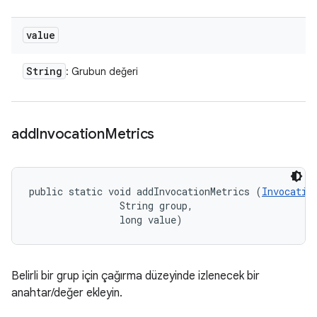
value
String
: Grubun değeri
add
Invocation
Metrics
public static void addInvocationMetrics (
Invocatio
                String group, 

                long value)
Belirli bir grup için çağırma düzeyinde izlenecek bir
anahtar/değer ekleyin.