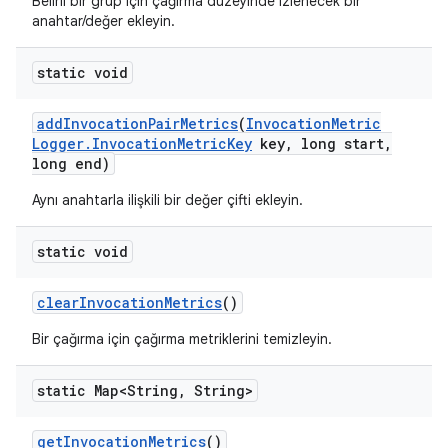
Belirli bir grup için çağırma düzeyinde izlenecek bir
anahtar/değer ekleyin.
static void
add
Invocation
Pair
Metrics
(
Invocation
Metric
Logger
.
Invocation
Metric
Key
key
,
long start
,
long end)
Aynı anahtarla ilişkili bir değer çifti ekleyin.
static void
clear
Invocation
Metrics
()
Bir çağırma için çağırma metriklerini temizleyin.
static Map<String
,
String>
get
Invocation
Metrics
()