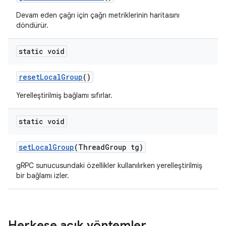
Devam eden çağrı için çağrı metriklerinin haritasını
döndürür.
static void
reset
Local
Group
()
Yerelleştirilmiş bağlamı sıfırlar.
static void
set
Local
Group
(Thread
Group tg)
gRPC sunucusundaki özellikler kullanılırken yerelleştirilmiş
bir bağlamı izler.
Herkese açık yöntemler