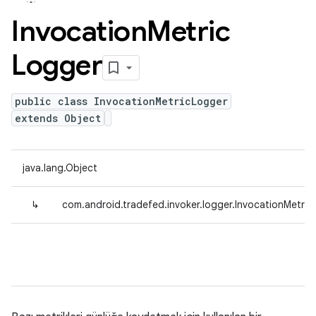
Invocation
Metric
Logger
public class InvocationMetricLogger
extends Object
java.lang.Object
↳
com.android.tradefed.invoker.logger.InvocationMetri