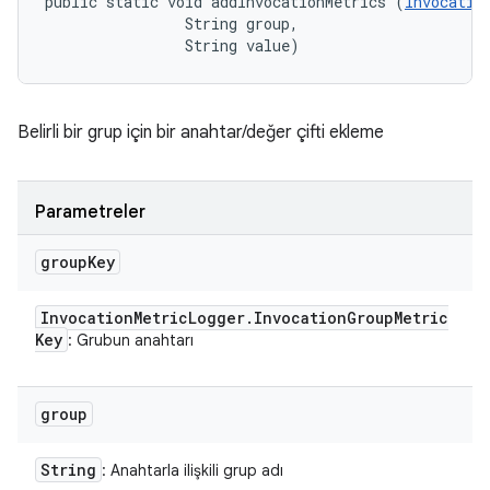
public static void addInvocationMetrics (
Invocatio
                String group, 

                String value)
Belirli bir grup için bir anahtar/değer çifti ekleme
Parametreler
group
Key
Invocation
Metric
Logger
.
Invocation
Group
Metric
Key
: Grubun anahtarı
group
String
: Anahtarla ilişkili grup adı