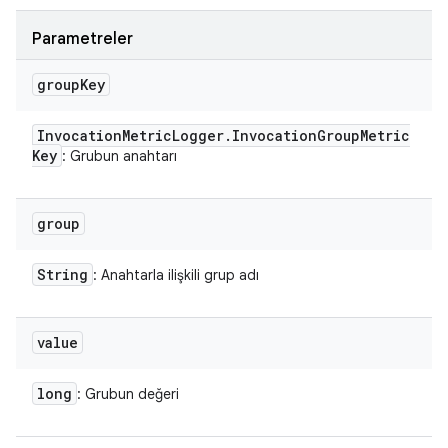
Parametreler
group
Key
Invocation
Metric
Logger
.
Invocation
Group
Metric
Key
: Grubun anahtarı
group
String
: Anahtarla ilişkili grup adı
value
long
: Grubun değeri