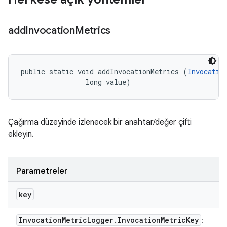
add
Invocation
Metrics
public static void addInvocationMetrics (
Invocatio
                long value)
Çağırma düzeyinde izlenecek bir anahtar/değer çifti
ekleyin.
Parametreler
key
Invocation
Metric
Logger
.
Invocation
Metric
Key
: