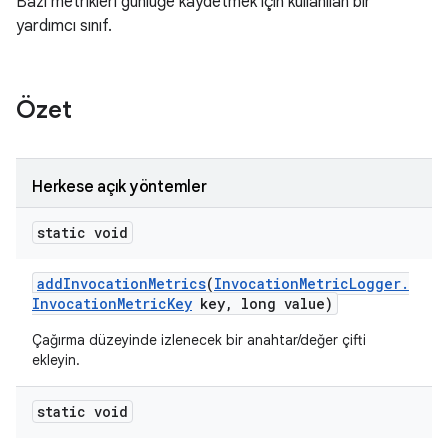
Bazı metrikleri günlüğe kaydetmek için kullanılan bir
yardımcı sınıf.
Özet
Herkese açık yöntemler
static void
add
Invocation
Metrics
(
Invocation
Metric
Logger
.
Invocation
Metric
Key
key
,
long value)
Çağırma düzeyinde izlenecek bir anahtar/değer çifti
ekleyin.
static void