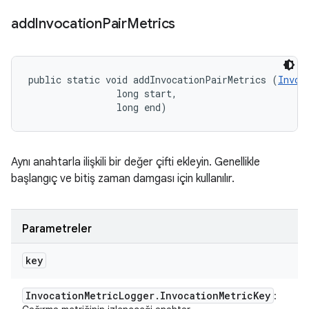
add
Invocation
Pair
Metrics
public static void addInvocationPairMetrics (
Invoc
                long start, 

                long end)
Aynı anahtarla ilişkili bir değer çifti ekleyin. Genellikle
başlangıç ve bitiş zaman damgası için kullanılır.
Parametreler
key
Invocation
Metric
Logger
.
Invocation
Metric
Key
: