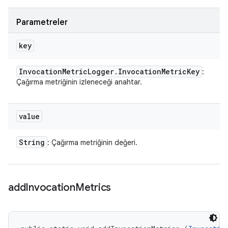
Parametreler
key
Invocation
Metric
Logger
.
Invocation
Metric
Key
:
Çağırma metriğinin izleneceği anahtar.
value
String
: Çağırma metriğinin değeri.
add
Invocation
Metrics