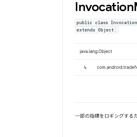
Invocation
public class Invocatio
extends Object
java.lang.Object
↳
com.android.tradef
一部の指標をロギングするた