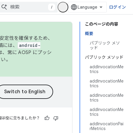
/
ログイン
このページの内容
概要
の安定性を確保するため、
パブリック メソ
投稿には、
android-
ッド
、常に AOSP にプッシ
パブリック メソッド
さい。
addInvocationMe
trics
addInvocationMe
trics
addInvocationMe
trics
addInvocationMe
trics
報は役に立ちましたか？
addInvocationPai
rMetrics