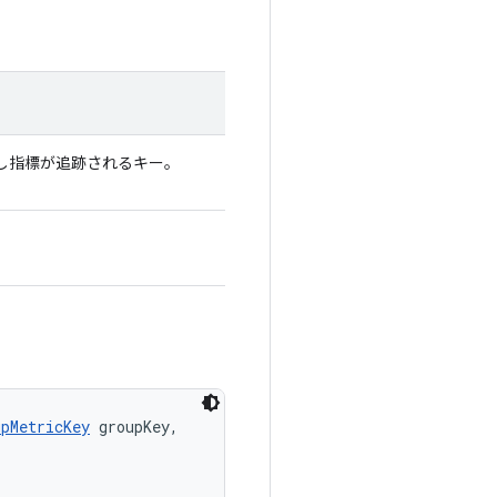
出し指標が追跡されるキー。
upMetricKey
 groupKey, 
