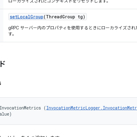
ローカライズされたコンテキストをリセットします。
set
Local
Group
(Thread
Group tg)
gRPC サーバー内のプロパティを使用するときにローカライズさ
す。
ド
s
InvocationMetrics (
InvocationMetricLogger.InvocationMetr
alue)