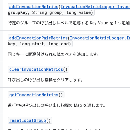
add
Invocation
Metrics
(
Invocation
Metric
Logger
.
Invoc
group
Key
,
String group
,
long value)
特定のグループの呼び出しレベルで追跡する Key-Value を 1 つ追
add
Invocation
Pair
Metrics
(
Invocation
Metric
Logger
.
I
key
,
long start
,
long end)
同じキーに関連付けられた値のペアを追加します。
clear
Invocation
Metrics
()
呼び出しの呼び出し指標をクリアします。
get
Invocation
Metrics
()
進行中の呼び出しの呼び出し指標の Map を返します。
reset
Local
Group
()