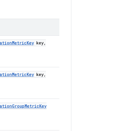
ation
Metric
Key
key
,
ation
Metric
Key
key
,
ation
Group
Metric
Key