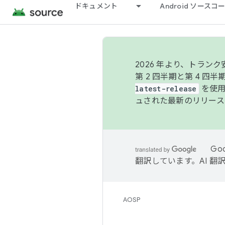
ドキュメント
Android ソース
2026 年より、トラ
第 2 四半期と第 4 四
latest-release
を使用
ュされた最新のリリース
Go
翻訳しています。AI 
AOSP