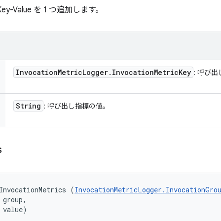
-Value を 1 つ追加します。
Invocation
Metric
Logger
.
Invocation
Metric
Key
: 呼び
String
: 呼び出し指標の値。
s
InvocationMetrics (
InvocationMetricLogger.InvocationGro
 group, 

 value)