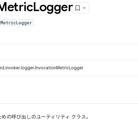
Metric
Logger
nMetricLogger
ed.invoker.logger.InvocationMetricLogger
めの呼び出しのユーティリティ クラス。