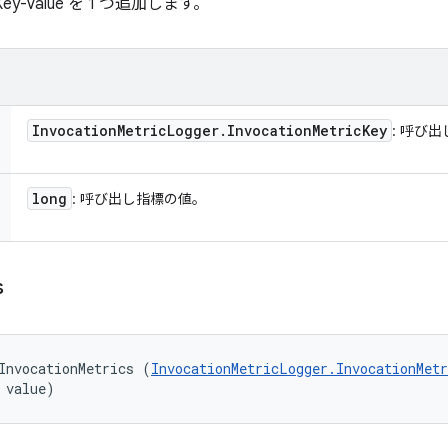
-Value を 1 つ追加します。
Invocation
Metric
Logger
.
Invocation
Metric
Key
: 呼び
long
: 呼び出し指標の値。
s
InvocationMetrics (
InvocationMetricLogger.InvocationMetr
 value)