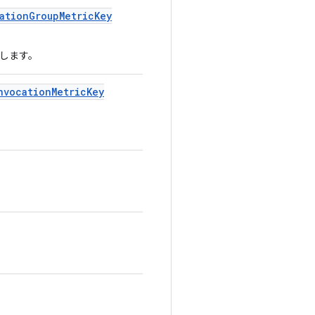
ation
Group
Metric
Key
加します。
nvocation
Metric
Key