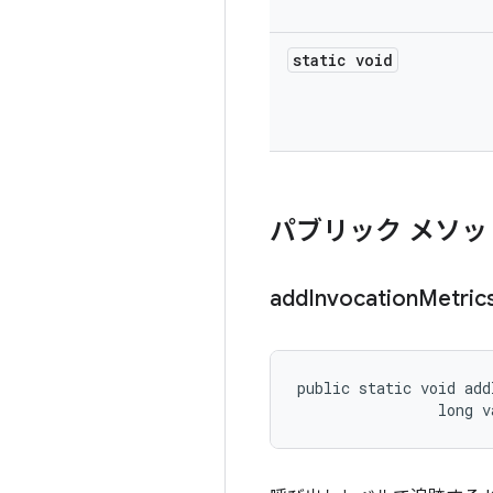
static void
パブリック メソッ
add
Invocation
Metric
public static void add
                long v