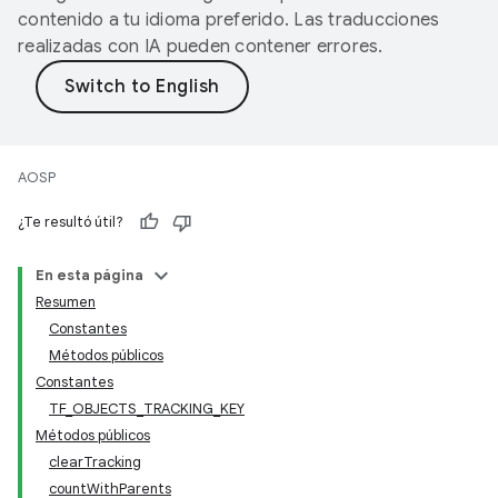
contenido a tu idioma preferido. Las traducciones
realizadas con IA pueden contener errores.
AOSP
¿Te resultó útil?
En esta página
Resumen
Constantes
Métodos públicos
Constantes
TF
_
OBJECTS
_
TRACKING
_
KEY
Métodos públicos
clear
Tracking
count
With
Parents