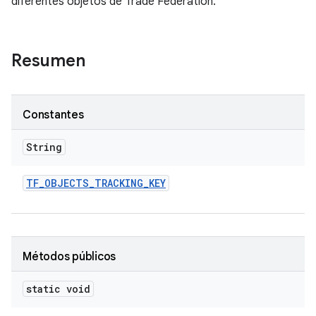
diferentes objetos de Trade Federation.
Resumen
Constantes
String
TF
_
OBJECTS
_
TRACKING
_
KEY
Métodos públicos
static void