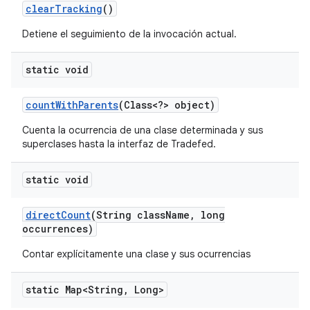
clear
Tracking
()
Detiene el seguimiento de la invocación actual.
static void
count
With
Parents
(Class<?> object)
Cuenta la ocurrencia de una clase determinada y sus
superclases hasta la interfaz de Tradefed.
static void
direct
Count
(String class
Name
,
long
occurrences)
Contar explícitamente una clase y sus ocurrencias
static Map<String
,
Long>