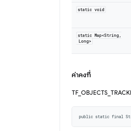
static void
static Map<String
,
Long>
ค่าคงที่
TF
_
OBJECTS
_
TRACK
public static final S