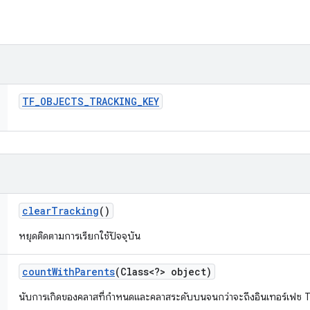
TF
_
OBJECTS
_
TRACKING
_
KEY
clear
Tracking
()
หยุดติดตามการเรียกใช้ปัจจุบัน
count
With
Parents
(Class<?> object)
นับการเกิดของคลาสที่กำหนดและคลาสระดับบนจนกว่าจะถึงอินเทอร์เฟซ 