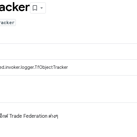
acker
racker
ed.invoker.logger.TfObjectTracker
บเจ็กต์ Trade Federation ต่างๆ