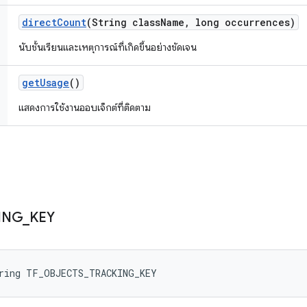
direct
Count
(String class
Name
,
long occurrences)
นับชั้นเรียนและเหตุการณ์ที่เกิดขึ้นอย่างชัดเจน
get
Usage
()
แสดงการใช้งานออบเจ็กต์ที่ติดตาม
ING
_
KEY
tring TF_OBJECTS_TRACKING_KEY