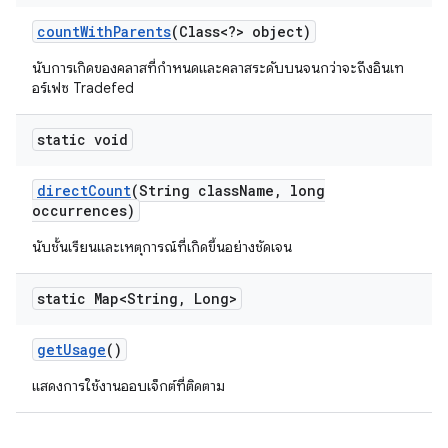
count
With
Parents
(Class<?> object)
นับการเกิดของคลาสที่กำหนดและคลาสระดับบนจนกว่าจะถึงอินเท
อร์เฟซ Tradefed
static void
direct
Count
(String class
Name
,
long
occurrences)
นับชั้นเรียนและเหตุการณ์ที่เกิดขึ้นอย่างชัดเจน
static Map<String
,
Long>
get
Usage
()
แสดงการใช้งานออบเจ็กต์ที่ติดตาม