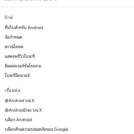
บิวด์
ที่เก็บสำหรับ Android
ข้อกำหนด
ดาวน์โหลด
แสดงพรีวิวไบนารี
อิมเมจเวอร์ชันโรงงาน
ไบนารีไดรเวอร์
เชื่อมต่อ
@Android บน X
@AndroidDev บน X
บล็อก Android
บล็อกด้านความปลอดภัยของ Google