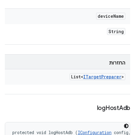
device
Name
String
החזרות
List<
ITarget
Preparer
>
log
Host
Adb
protected void logHostAdb (
IConfiguration
 config, 
