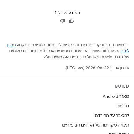
המידע עזר לך?
דוגמאות התוכן והקוד שבדף הזה כפופות לרישיונות המפורטים בקטע
רישיון
לתוכן
.‏ Java ו-OpenJDK הם סימנים מסחריים או סימנים מסחריים רשומים
של חברת Oracle ו/או של השותפים העצמאיים שלה.
עדכון אחרון: 2026-06-22 (שעון UTC).
BUILD
מאגר Android
דרישות
להסבר על ההורדה
תצוגה מקדימה של הקודים הבינאריים