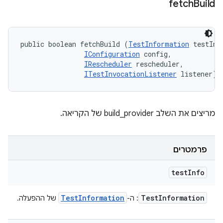
fetch
Build
public boolean fetchBuild (
TestInformation
 testInfo
IConfiguration
 config, 

IRescheduler
 rescheduler, 

ITestInvocationListener
 listener)
מריצים את השלב build_provider של הקריאה.
פרמטרים
test
Info
Test
Information
Test
Information
: ה-
של ההפעלה.