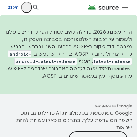
היכנס
החל משנת 2026, כדי להתאים למודל הפיתוח היציב שלנו
ולשמור על יציבות הפלטפורמה בסביבה העסקית,
נפרסם קוד מקור ב-AOSP ברבעון השני וברבעון הרביעי.
כדי ליצור ולתרום ל-AOSP, צריך להשתמש ב-
android-
latest-release
. הענף
android-latest-release
manifest תמיד יפנה לגרסה האחרונה שנדחפה ל-AOSP.
מידע נוסף זמין במאמר
שינויים ב-AOSP
.
‫Google משתמשת בטכנולוגיית AI כדי לתרגם תוכן
לשפה המועדפת עליך. בתרגומים כאלו עשויות להיות
שגיאות.