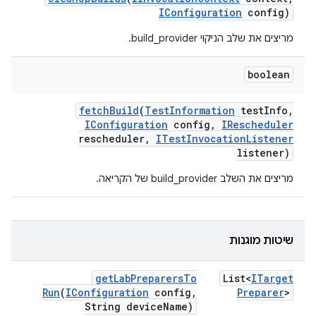
IConfiguration
config)
מריצים את שלב הניקוי build_provider.
boolean
fetch
Build
(
Test
Information
test
Info
,
IConfiguration
config
,
IRescheduler
rescheduler
,
ITest
Invocation
Listener
listener)
מריצים את השלב build_provider של הקריאה.
שיטות מוגנות
get
Lab
Preparers
To
List<
ITarget
Run
(
IConfiguration
config
,
Preparer
>
String device
Name)