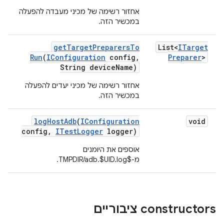
אחזור רשימה של מכיני מעבדה להפעלה
במכשיר הזה.
get
Target
Preparers
To
List<
ITarget
Run
(
IConfiguration
config
,
Preparer
>
String device
Name)
אחזור רשימה של מכיני יעדים להפעלה
במכשיר הזה.
log
Host
Adb
(
IConfiguration
void
config
,
ITest
Logger
logger)
אוספים את היומנים
מ-$TMPDIR/adb.$UID.log.
‫constructors ציבוריים