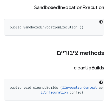
Sandboxed
Invocation
Execution
public SandboxedInvocationExecution ()
‫methods ציבוריים
clean
Up
Builds
public void cleanUpBuilds (
IInvocationContext
 conte
IConfiguration
 config)