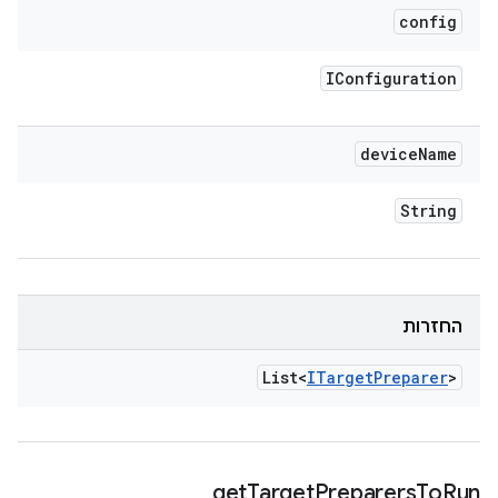
config
IConfiguration
device
Name
String
החזרות
List<
ITarget
Preparer
>
get
Target
Preparers
To
Run