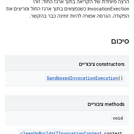
הרצה מיוחדת של הקריאה בתוך ארגז החול: זוהי
InvocationExection כשנמצאים בתוך ארגז החול ומריצים את
הפקודה. הגרסה אמורה להיות זמינה כבר בהקשר.
סיכום
‫constructors ציבוריים
Sandboxed
Invocation
Execution
()
‫methods ציבוריים
void
clean
Up
Builds
(
IInvocation
Context
context
,