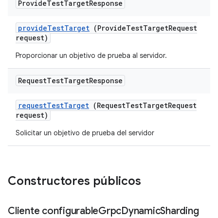
Provide
Test
Target
Response
provide
Test
Target
(Provide
Test
Target
Request
request)
Proporcionar un objetivo de prueba al servidor.
Request
Test
Target
Response
request
Test
Target
(Request
Test
Target
Request
request)
Solicitar un objetivo de prueba del servidor
Constructores públicos
Cliente configurable
Grpc
Dynamic
Sharding