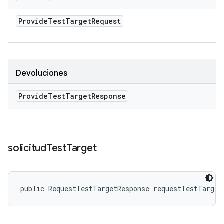
Provide
Test
Target
Request
Devoluciones
Provide
Test
Target
Response
solicitud
Test
Target
public RequestTestTargetResponse requestTestTarget