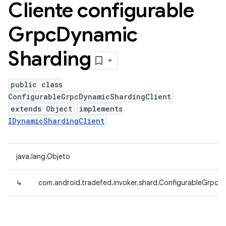
Cliente configurable
Grpc
Dynamic
Sharding
public class
ConfigurableGrpcDynamicShardingClient
extends Object
implements
IDynamicShardingClient
java.lang.Objeto
↳
com.android.tradefed.invoker.shard.ConfigurableGrpcD