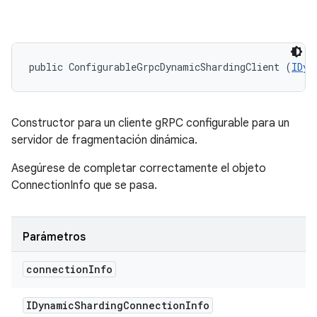
public ConfigurableGrpcDynamicShardingClient (
IDyn
Constructor para un cliente gRPC configurable para un
servidor de fragmentación dinámica.
Asegúrese de completar correctamente el objeto
ConnectionInfo que se pasa.
Parámetros
connection
Info
IDynamic
Sharding
Connection
Info