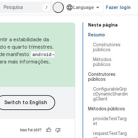
/
Fazer login
Nesta página
Resumo
tir a estabilidade da
Construtores
o e quarto trimestres.
públicos
 de manifesto
android-
Métodos
ara mais informações,
públicos
Construtores
públicos
ConfigurableGrp
cDynamicShardin
gClient
Métodos públicos
provideTestTarg
et
Isso foi útil?
requestTestTarg