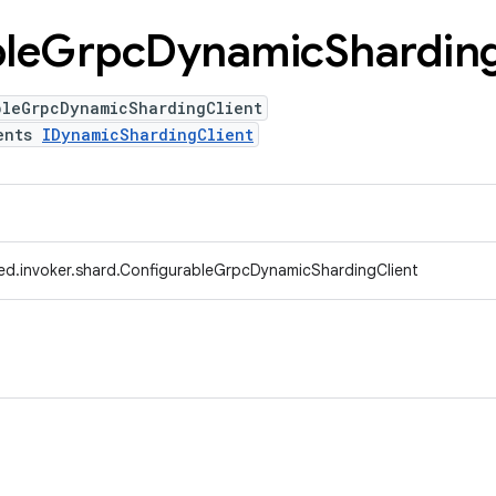
le
Grpc
Dynamic
Shardin
bleGrpcDynamicShardingClient
ents
IDynamicShardingClient
ed.invoker.shard.ConfigurableGrpcDynamicShardingClient