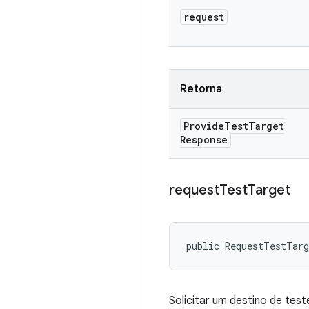
request
Retorna
Provide
Test
Target
Response
request
Test
Target
public RequestTestTar
Solicitar um destino de test