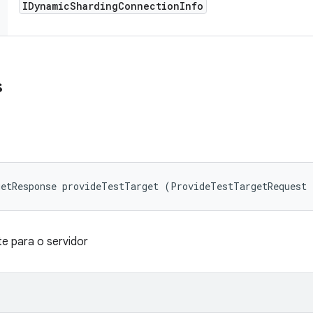
IDynamic
Sharding
Connection
Info
s
getResponse provideTestTarget (ProvideTestTargetRequest 
e para o servidor