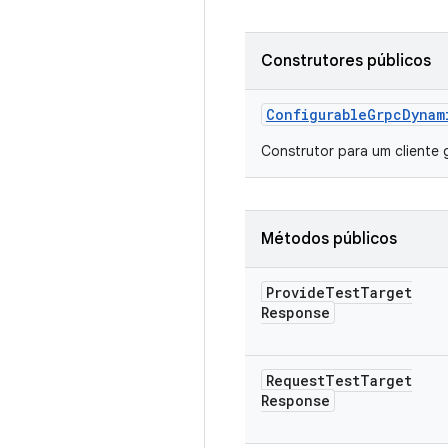
Construtores públicos
Configurable
Grpc
Dynam
Construtor para um cliente 
Métodos públicos
Provide
Test
Target
Response
Request
Test
Target
Response