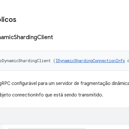
licos
namic
Sharding
Client
cDynamicShardingClient (
IDynamicShardingConnectionInfo
 
 gRPC configurável para um servidor de fragmentação dinâmica
jeto connectionInfo que está sendo transmitido.