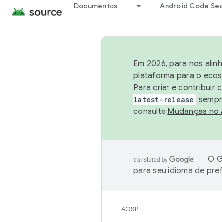
Documentos
Android Code Se
Em 2026, para nos alin
plataforma para o ecos
Para criar e contribuir
latest-release
sempre
consulte
Mudanças no
O G
para seu idioma de pre
AOSP