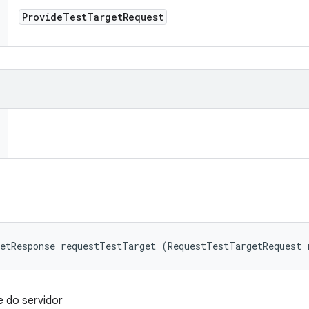
Provide
Test
Target
Request
getResponse requestTestTarget (RequestTestTargetRequest 
e do servidor