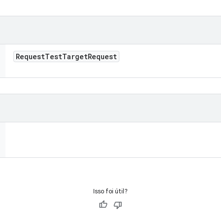
Request
Test
Target
Request
Isso foi útil?