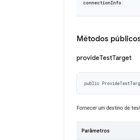
connection
Info
Métodos público
provide
Test
Target
public ProvideTestTar
Fornecer um destino de test
Parâmetros