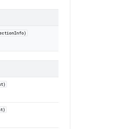
ection
Info)
st)
st)