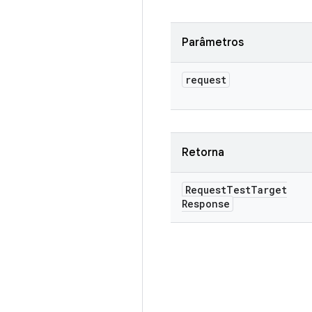
Parâmetros
request
Retorna
Request
Test
Target
Response