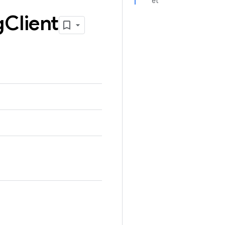
et
g
Client