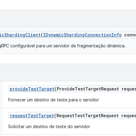
ic
Sharding
Client
(
IDynamic
Sharding
Connection
Info
conn
gRPC configurável para um servidor de fragmentação dinâmica.
provide
Test
Target
(Provide
Test
Target
Request reque
Fornecer um destino de teste para o servidor
request
Test
Target
(Request
Test
Target
Request reque
Solicitar um destino de teste do servidor