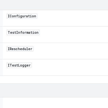
IConfiguration
Test
Information
IRescheduler
ITest
Logger