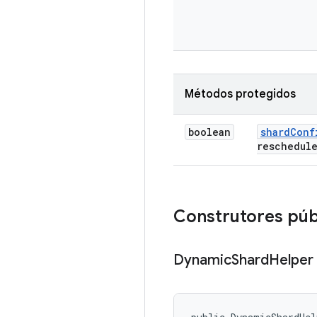
Métodos protegidos
boolean
shard
Conf
reschedul
Construtores púb
Dynamic
Shard
Helper