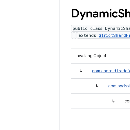
Dynamic
S
public class DynamicSh
extends
StrictShardH
java.lang.Object
↳
com.android.tradef
↳
com.androi
↳
co