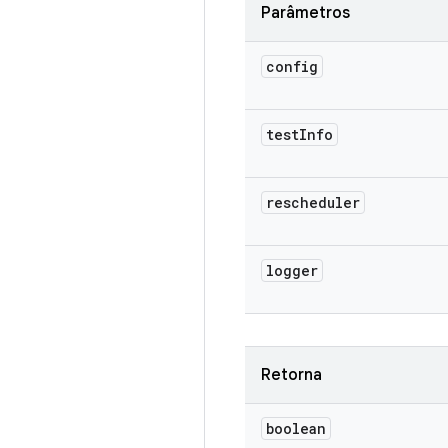
Parâmetros
config
test
Info
rescheduler
logger
Retorna
boolean