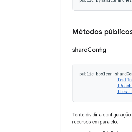
public DynamicShardHe
Métodos público
shard
Config
public boolean shardCo
TestIn
IResch
ITestL
Tente dividir a configuraçã
recursos em paralelo.