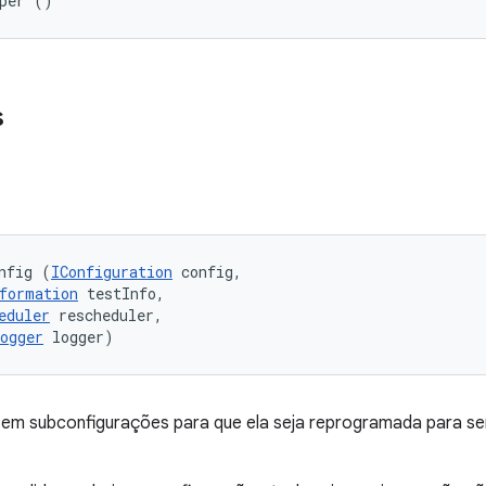
lper ()
s
nfig (
IConfiguration
 config, 

formation
 testInfo, 

eduler
 rescheduler, 

ogger
 logger)
o em subconfigurações para que ela seja reprogramada para s