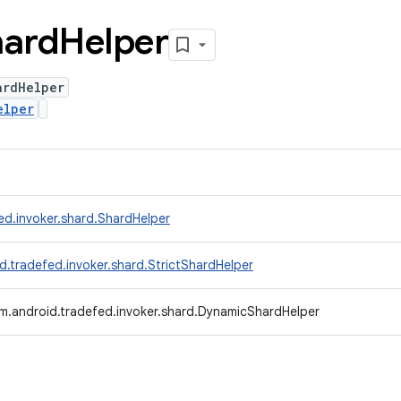
hard
Helper
ardHelper
elper
ed.invoker.shard.ShardHelper
d.tradefed.invoker.shard.StrictShardHelper
m.android.tradefed.invoker.shard.DynamicShardHelper