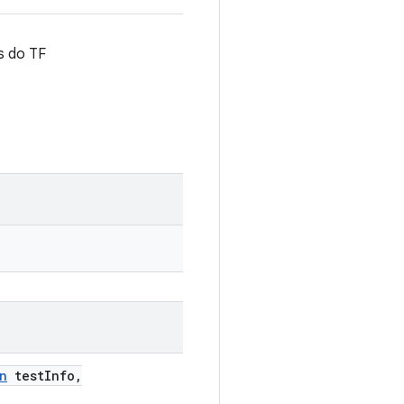
s do TF
n
test
Info
,