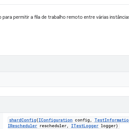
para permitir a fila de trabalho remoto entre várias instância
shard
Config
(
IConfiguration
config
,
Test
Informatio
IRescheduler
rescheduler
,
ITest
Logger
logger)