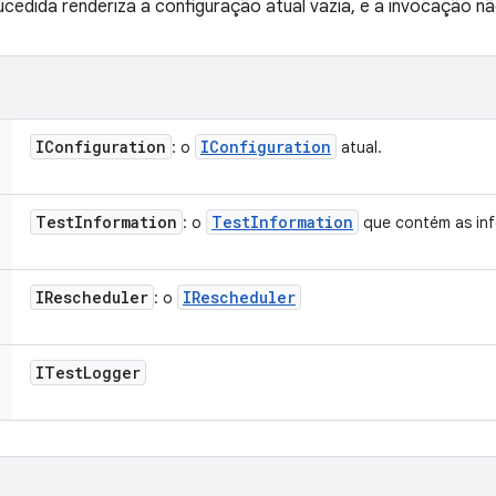
edida renderiza a configuração atual vazia, e a invocação n
IConfiguration
IConfiguration
: o
atual.
Test
Information
Test
Information
: o
que contém as inf
IRescheduler
IRescheduler
: o
ITest
Logger