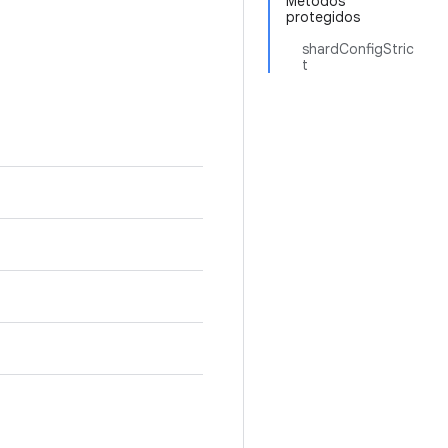
Métodos
protegidos
shardConfigStric
t