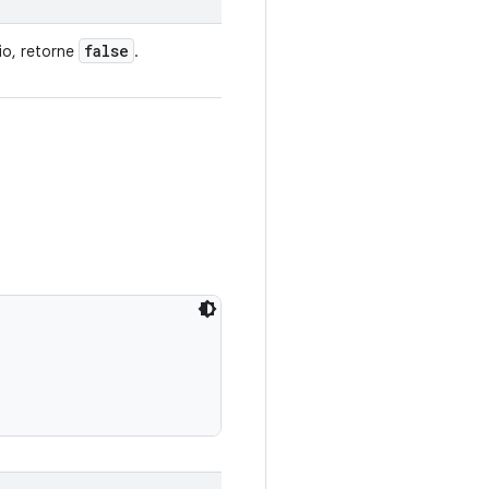
false
io, retorne
.