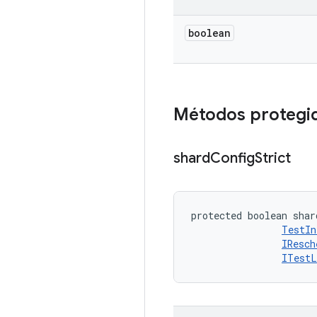
boolean
Métodos protegi
shard
Config
Strict
protected boolean shar
TestIn
IResch
ITestL