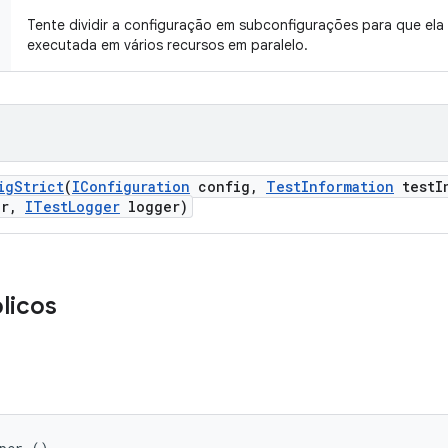
Tente dividir a configuração em subconfigurações para que ela
executada em vários recursos em paralelo.
ig
Strict
(
IConfiguration
config
,
Test
Information
test
I
er
,
ITest
Logger
logger)
licos