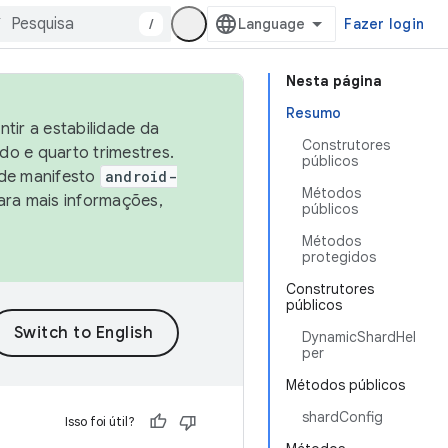
/
Fazer login
Nesta página
Resumo
tir a estabilidade da
Construtores
o e quarto trimestres.
públicos
 de manifesto
android-
Métodos
ara mais informações,
públicos
Métodos
protegidos
Construtores
públicos
DynamicShardHel
per
Métodos públicos
shardConfig
Isso foi útil?