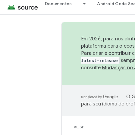
Documentos
Android Code Se
Em 2026, para nos alin
plataforma para o ecos
Para criar e contribuir
latest-release
sempre
consulte
Mudanças no
O G
para seu idioma de pre
AOSP