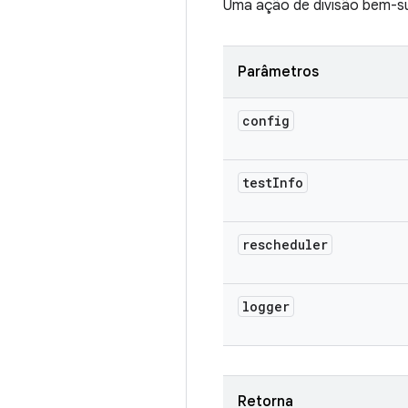
Uma ação de divisão bem-suc
Parâmetros
config
test
Info
rescheduler
logger
Retorna