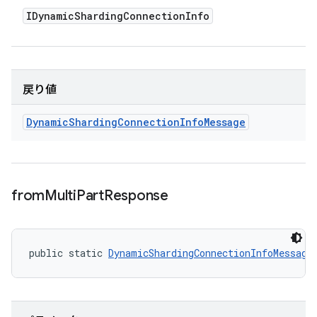
IDynamic
Sharding
Connection
Info
戻り値
Dynamic
Sharding
Connection
Info
Message
from
Multi
Part
Response
public static 
DynamicShardingConnectionInfoMessage