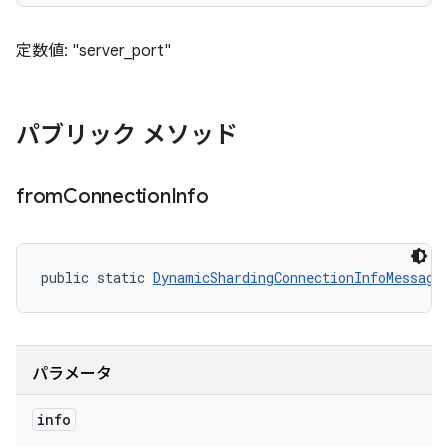
定数値: "server_port"
パブリック メソッド
from
Connection
Info
public static 
DynamicShardingConnectionInfoMessage
パラメータ
info