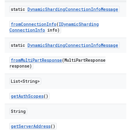
static
Dynamic
Sharding
Connection
Info
Message
from
Connection
Info
(
IDynamic
Sharding
Connection
Info
info)
static
Dynamic
Sharding
Connection
Info
Message
from
Multi
Part
Response
(Multi
Part
Response
response)
List<String>
get
Auth
Scopes
()
String
get
Server
Address
()