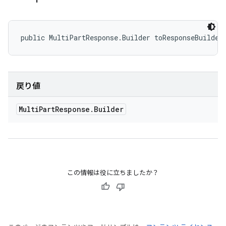
public MultiPartResponse.Builder toResponseBuilder
戻り値
Multi
Part
Response
.
Builder
この情報は役に立ちましたか？