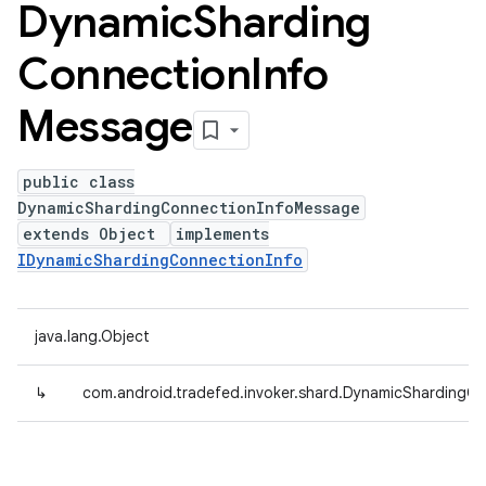
Dynamic
Sharding
Connection
Info
Message
public class
DynamicShardingConnectionInfoMessage
extends Object
implements
IDynamicShardingConnectionInfo
java.lang.Object
↳
com.android.tradefed.invoker.shard.DynamicShardingC