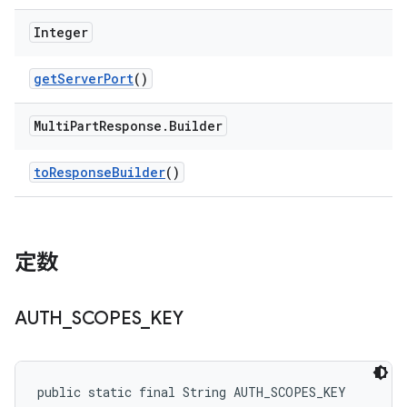
Integer
get
Server
Port
()
Multi
Part
Response
.
Builder
to
Response
Builder
()
定数
AUTH
_
SCOPES
_
KEY
public static final String AUTH_SCOPES_KEY