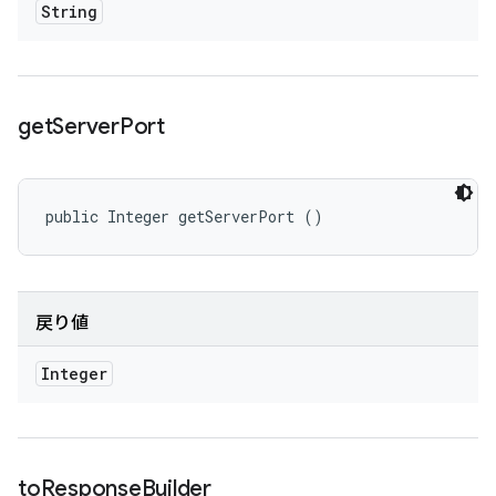
String
get
Server
Port
public Integer getServerPort ()
戻り値
Integer
to
Response
Builder