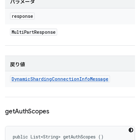
パラメータ
response
Multi
Part
Response
戻り値
Dynamic
Sharding
Connection
Info
Message
get
Auth
Scopes
public List<String> getAuthScopes ()