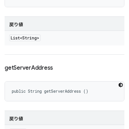
戻り値
List<String>
get
Server
Address
public String getServerAddress ()
戻り値