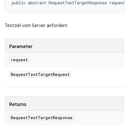
public abstract RequestTestTargetResponse requestT
Testziel vom Server anfordern
Parameter
request
Request
Test
Target
Request
Returns
Request
Test
Target
Response