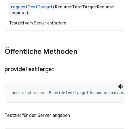
request
Test
Target
(Request
Test
Target
Request
request)
Testziel vom Server anfordern
Öffentliche Methoden
provide
Test
Target
public abstract ProvideTestTargetResponse provideT
Testziel für den Server angeben