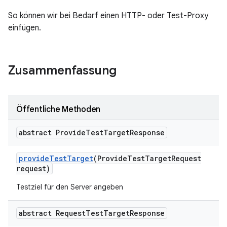
So können wir bei Bedarf einen HTTP- oder Test-Proxy
einfügen.
Zusammenfassung
Öffentliche Methoden
abstract Provide
Test
Target
Response
provide
Test
Target
(Provide
Test
Target
Request
request)
Testziel für den Server angeben
abstract Request
Test
Target
Response