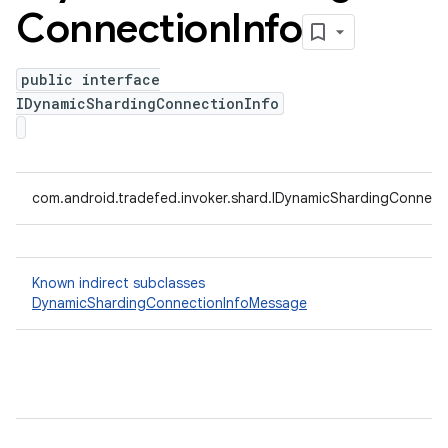
Connection
Info
public interface
IDynamicShardingConnectionInfo
com.android.tradefed.invoker.shard.IDynamicShardingConnect
Known indirect subclasses
DynamicShardingConnectionInfoMessage