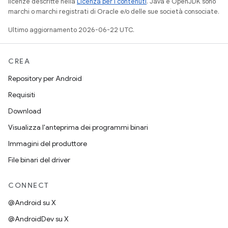
licenze descritte nella
Licenza per i contenuti
. Java e OpenJDK sono
marchi o marchi registrati di Oracle e/o delle sue società consociate.
Ultimo aggiornamento 2026-06-22 UTC.
CREA
Repository per Android
Requisiti
Download
Visualizza l'anteprima dei programmi binari
Immagini del produttore
File binari del driver
CONNECT
@Android su X
@AndroidDev su X