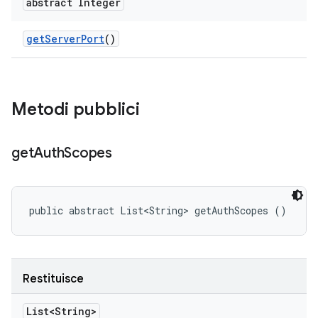
abstract Integer
get
Server
Port
()
Metodi pubblici
get
Auth
Scopes
public abstract List<String> getAuthScopes ()
Restituisce
List<String>