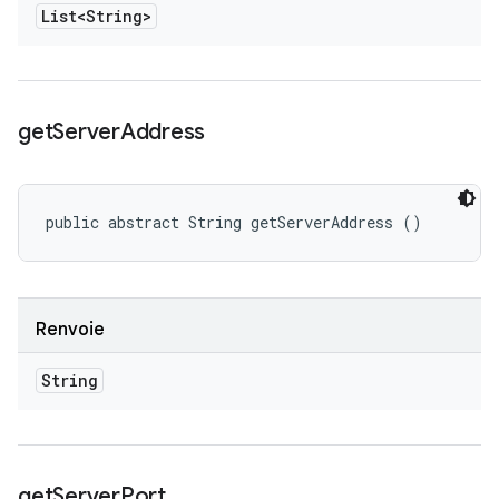
List<String>
get
Server
Address
public abstract String getServerAddress ()
Renvoie
String
get
Server
Port