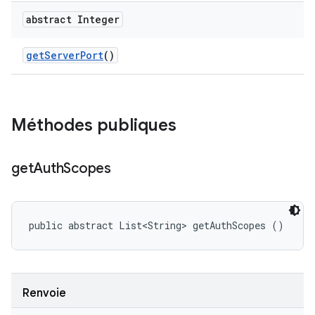
abstract Integer
get
Server
Port
()
Méthodes publiques
get
Auth
Scopes
public abstract List<String> getAuthScopes ()
Renvoie