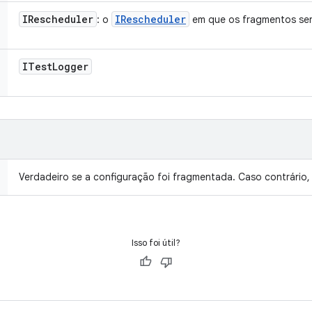
IRescheduler
IRescheduler
: o
em que os fragmentos se
ITest
Logger
Verdadeiro se a configuração foi fragmentada. Caso contrário, 
Isso foi útil?