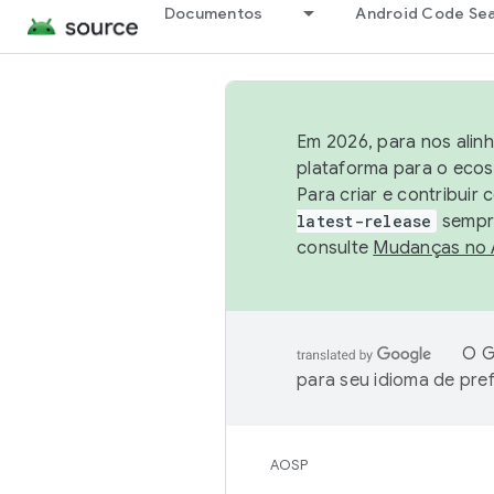
Documentos
Android Code Se
Em 2026, para nos alin
plataforma para o ecos
Para criar e contribuir
latest-release
sempre
consulte
Mudanças no
O G
para seu idioma de pre
AOSP