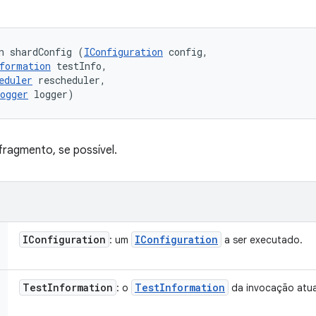
n shardConfig (
IConfiguration
 config, 

formation
 testInfo, 

eduler
 rescheduler, 

ogger
 logger)
ragmento, se possível.
IConfiguration
IConfiguration
: um
a ser executado.
Test
Information
Test
Information
: o
da invocação atua