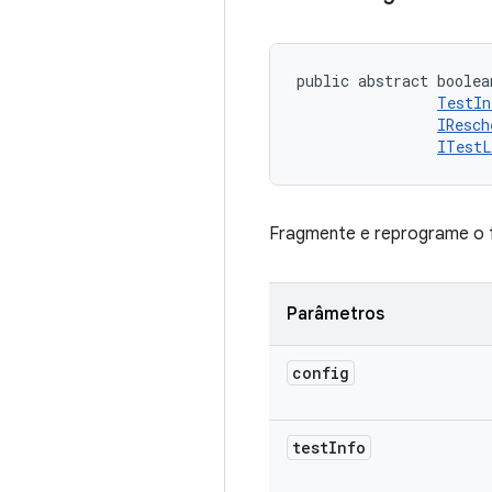
public abstract boolea
TestIn
IResch
ITestL
Fragmente e reprograme o f
Parâmetros
config
test
Info