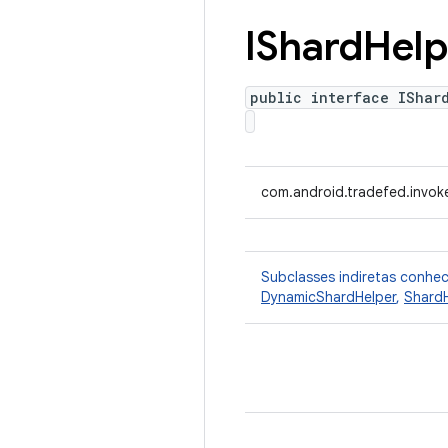
IShard
Help
public interface IShar
com.android.tradefed.invoke
Subclasses indiretas conhe
DynamicShardHelper
,
ShardH