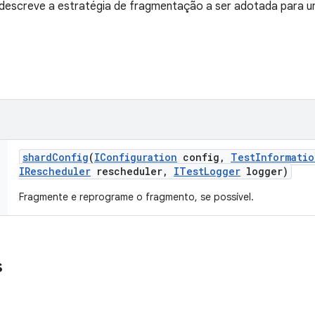
 descreve a estratégia de fragmentação a ser adotada para u
shard
Config
(
IConfiguration
config
,
Test
Informatio
IRescheduler
rescheduler
,
ITest
Logger
logger)
Fragmente e reprograme o fragmento, se possível.
s