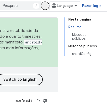
/
Fazer login
Nesta página
Resumo
tir a estabilidade da
Métodos
o e quarto trimestres.
públicos
 de manifesto
android-
Métodos públicos
ara mais informações,
shardConfig
Isso foi útil?