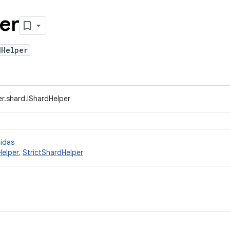
er
dHelper
r.shard.IShardHelper
cidas
elper
,
StrictShardHelper