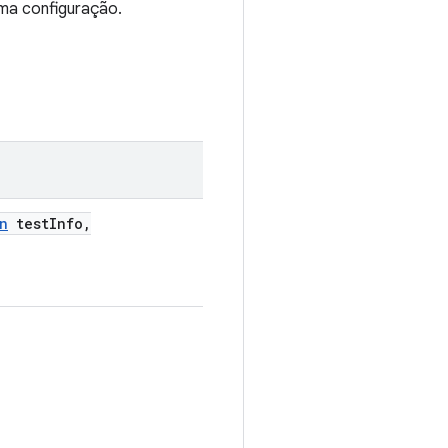
ma configuração.
n
test
Info
,