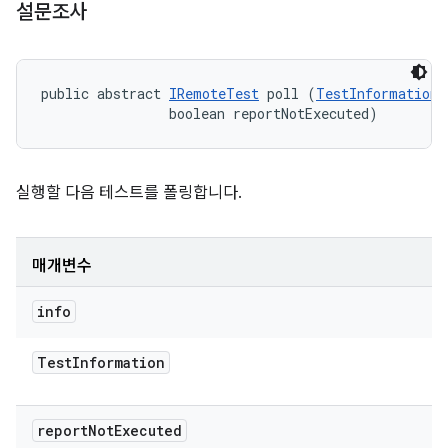
설문조사
public abstract 
IRemoteTest
 poll (
TestInformation
 
                boolean reportNotExecuted)
실행할 다음 테스트를 폴링합니다.
매개변수
info
Test
Information
report
Not
Executed