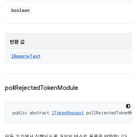
boolean
반환 값
IRemote
Test
poll
Rejected
Token
Module
public abstract 
ITokenRequest
 pollRejectedTokenMod