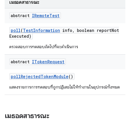
เมธอดสาธารณะ
abstract
IRemote
Test
poll
(
Test
Information
info
,
boolean report
Not
Executed)
ตรวจสอบการทดสอบถัดไปที่จะดำเนินการ
abstract
IToken
Request
poll
Rejected
Token
Module
()
แสดงรายการการทดสอบที่ถูกปฏิเสธไม่ให้ทํางานในอุปกรณ์ทั้งหมด
เมธอดสาธารณะ