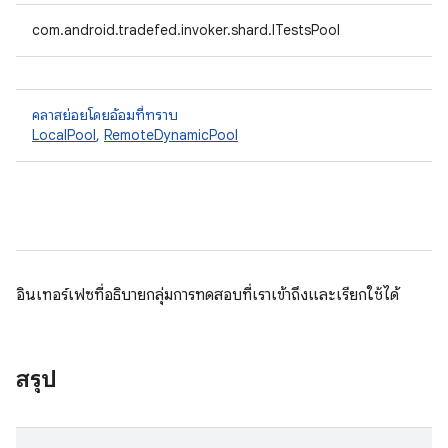
com.android.tradefed.invoker.shard.ITestsPool
คลาสย่อยโดยอ้อมที่ทราบ
LocalPool
,
RemoteDynamicPool
อินเทอร์เฟซที่อธิบายกลุ่มการทดสอบที่เราเข้าถึงและเรียกใช้ได้
สรุป