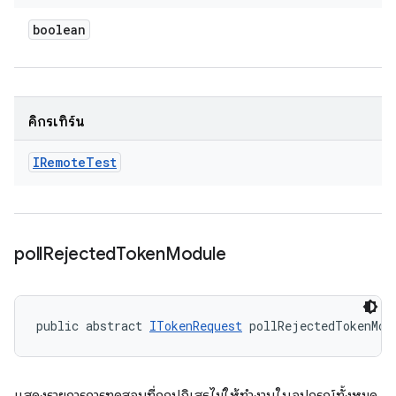
boolean
คิกรีเทิร์น
IRemote
Test
poll
Rejected
Token
Module
public abstract 
ITokenRequest
 pollRejectedTokenMod