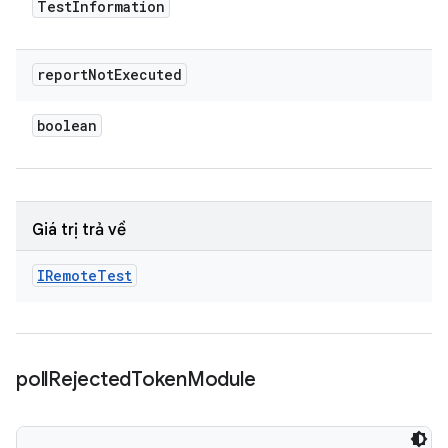
Test
Information
report
Not
Executed
boolean
Giá trị trả về
IRemote
Test
poll
Rejected
Token
Module