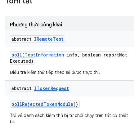
Tóm tắt
Phương thức công khai
abstract
IRemote
Test
poll
(
Test
Information
info
,
boolean report
Not
Executed)
Điều tra kiểm thử tiếp theo sẽ được thực thi.
abstract
IToken
Request
poll
Rejected
Token
Module
()
Trả về danh sách kiểm thử bị từ chối chạy trên tất cả thiết
bị.