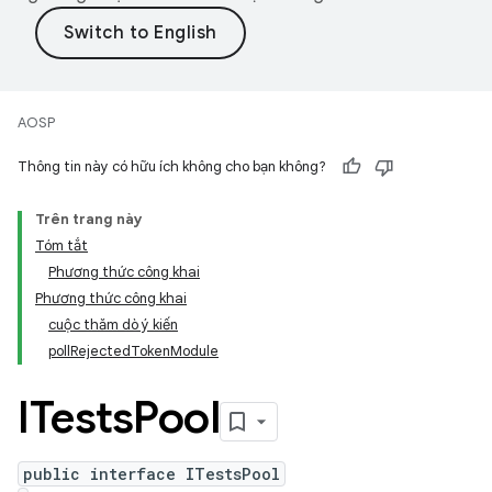
AOSP
Thông tin này có hữu ích không cho bạn không?
Trên trang này
Tóm tắt
Phương thức công khai
Phương thức công khai
cuộc thăm dò ý kiến
pollRejectedTokenModule
ITests
Pool
public interface ITestsPool