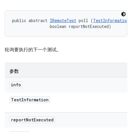
public abstract 
IRemoteTest
 poll (
TestInformation
 
                boolean reportNotExecuted)
轮询要执行的下一个测试。
参数
info
Test
Information
report
Not
Executed