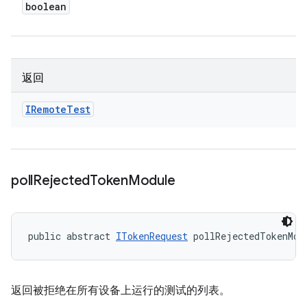
boolean
返回
IRemote
Test
poll
Rejected
Token
Module
public abstract 
ITokenRequest
 pollRejectedTokenMod
返回被拒绝在所有设备上运行的测试的列表。