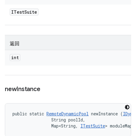
ITest
Suite
返回
int
new
Instance
public static 
RemoteDynamicPool
 newInstance (
IDyna
                String poolId, 

                Map<String, 
ITestSuite
> moduleMapp