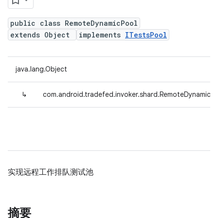
public class RemoteDynamicPool
extends Object
implements
ITestsPool
java.lang.Object
↳
com.android.tradefed.invoker.shard.RemoteDynamicPo
实现远程工作排队测试池
摘要