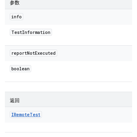
参数
info
Test
Information
report
Not
Executed
boolean
返回
IRemote
Test