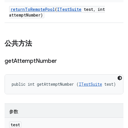
return
To
Remote
Pool
(
ITest
Suite
test
,
int
attempt
Number)
公共方法
get
Attempt
Number
public int getAttemptNumber (
ITestSuite
 test)
参数
test