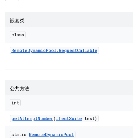
嵌套类
class
Remote
Dynamic
Pool
.
Request
Callable
公共方法
int
get
Attempt
Number
(
ITest
Suite
test)
static
Remote
Dynamic
Pool