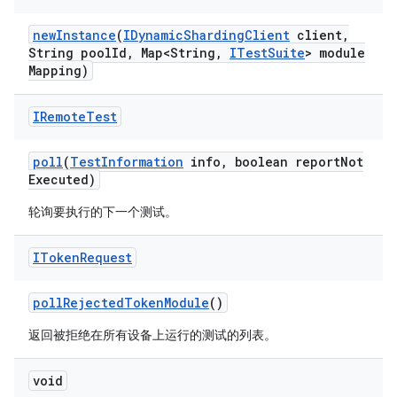
new
Instance
(
IDynamic
Sharding
Client
client
,
String pool
Id
,
Map<String
,
ITest
Suite
> module
Mapping)
IRemote
Test
poll
(
Test
Information
info
,
boolean report
Not
Executed)
轮询要执行的下一个测试。
IToken
Request
poll
Rejected
Token
Module
()
返回被拒绝在所有设备上运行的测试的列表。
void