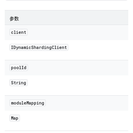
参数
client
IDynamic
Sharding
Client
pool
Id
String
module
Mapping
Map