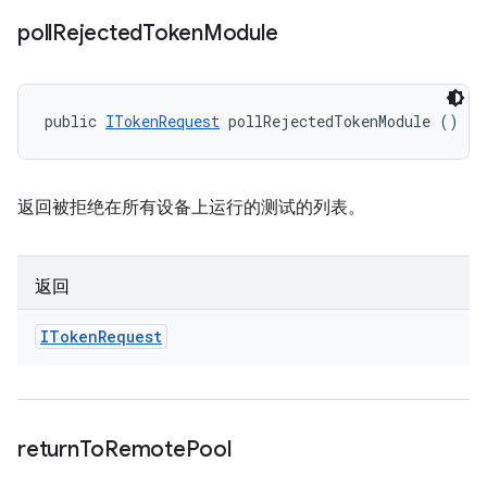
poll
Rejected
Token
Module
public 
ITokenRequest
 pollRejectedTokenModule ()
返回被拒绝在所有设备上运行的测试的列表。
返回
IToken
Request
return
To
Remote
Pool