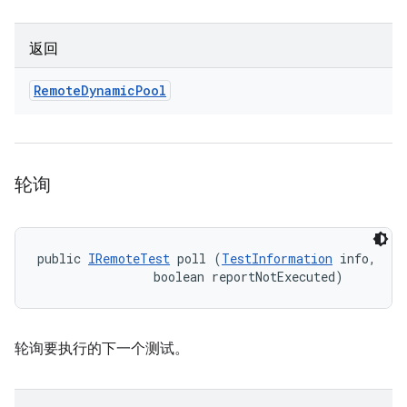
返回
Remote
Dynamic
Pool
轮询
public 
IRemoteTest
 poll (
TestInformation
 info, 

                boolean reportNotExecuted)
轮询要执行的下一个测试。