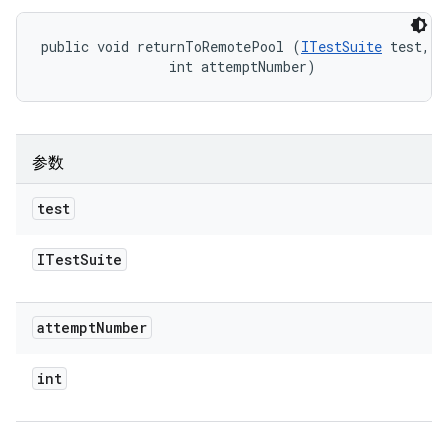
public void returnToRemotePool (
ITestSuite
 test, 

                int attemptNumber)
参数
test
ITest
Suite
attempt
Number
int