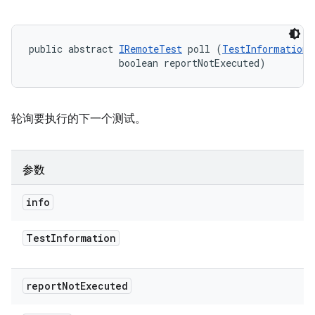
public abstract 
IRemoteTest
 poll (
TestInformation
 
                boolean reportNotExecuted)
轮询要执行的下一个测试。
参数
info
Test
Information
report
Not
Executed