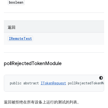
boolean
返回
IRemote
Test
poll
Rejected
Token
Module
public abstract 
ITokenRequest
 pollRejectedTokenMod
返回被拒绝在所有设备上运行的测试的列表。