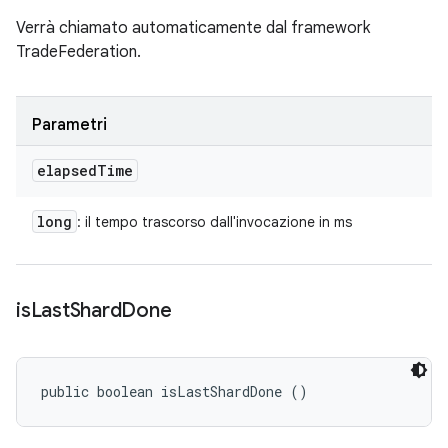
Verrà chiamato automaticamente dal framework
TradeFederation.
Parametri
elapsed
Time
long
: il tempo trascorso dall'invocazione in ms
is
Last
Shard
Done
public boolean isLastShardDone ()