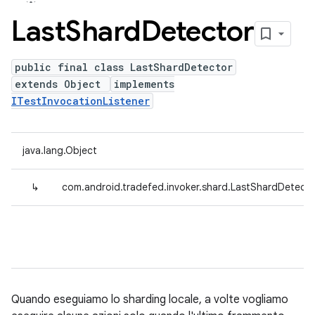
Last
Shard
Detector
public final class LastShardDetector
extends Object
implements
ITestInvocationListener
java.lang.Object
↳
com.android.tradefed.invoker.shard.LastShardDetecto
Quando eseguiamo lo sharding locale, a volte vogliamo