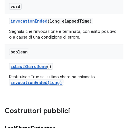
void
invocation
Ended
(long elapsed
Time)
Segnala che l'invocazione è terminata, con esito positivo
o a causa di una condizione di errore.
boolean
is
Last
Shard
Done
()
Restituisce True se l'ultimo shard ha chiamato
invocationEnded(long)
.
Costruttori pubblici