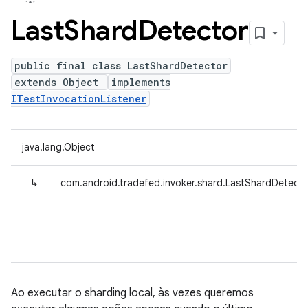
Last
Shard
Detector
public final class LastShardDetector
extends Object
implements
ITestInvocationListener
java.lang.Object
↳
com.android.tradefed.invoker.shard.LastShardDetecto
Ao executar o sharding local, às vezes queremos