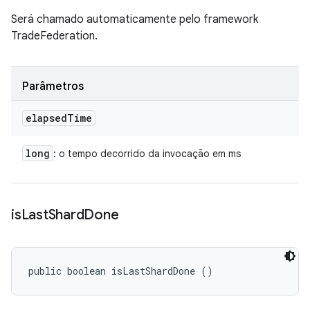
Será chamado automaticamente pelo framework
TradeFederation.
Parâmetros
elapsed
Time
long
: o tempo decorrido da invocação em ms
is
Last
Shard
Done
public boolean isLastShardDone ()