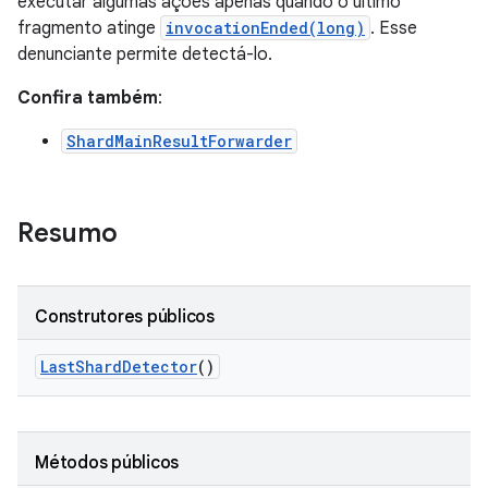
executar algumas ações apenas quando o último
fragmento atinge
invocationEnded(long)
. Esse
denunciante permite detectá-lo.
Confira também
:
ShardMainResultForwarder
Resumo
Construtores públicos
Last
Shard
Detector
()
Métodos públicos