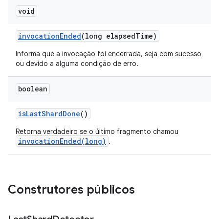
void
invocation
Ended
(long elapsed
Time)
Informa que a invocação foi encerrada, seja com sucesso
ou devido a alguma condição de erro.
boolean
is
Last
Shard
Done
()
Retorna verdadeiro se o último fragmento chamou
invocationEnded(long)
.
Construtores públicos