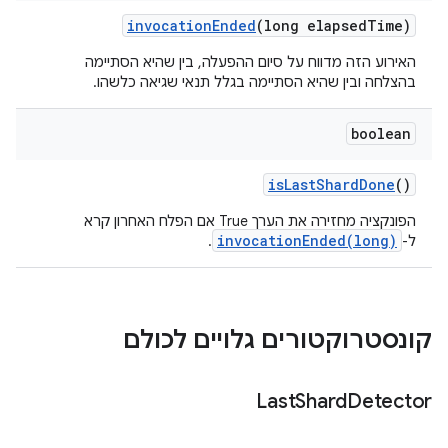
invocation
Ended
(long elapsed
Time)
האירוע הזה מדווח על סיום ההפעלה, בין שהיא הסתיימה
בהצלחה ובין שהיא הסתיימה בגלל תנאי שגיאה כלשהו.
boolean
is
Last
Shard
Done
()
הפונקציה מחזירה את הערך True אם הפלח האחרון קרא
invocationEnded(long)
ל-
.
קונסטרוקטורים גלויים לכולם
Last
Shard
Detector