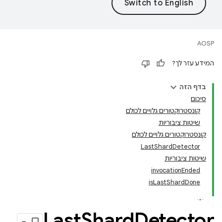
AOSP
המידע עזר לך?
בדף הזה
סיכום
קונסטרוקטורים גלויים לכולם
שיטות ציבוריות
קונסטרוקטורים גלויים לכולם
LastShardDetector
שיטות ציבוריות
invocationEnded
isLastShardDone
Last
Shard
Detector