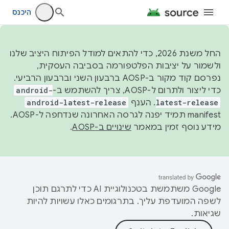
היכנס
החל משנת 2026, כדי להתאים למודל הפיתוח היציב שלנו
ולשמור על יציבות הפלטפורמה בסביבה העסקית,
נפרסם קוד מקור ב-AOSP ברבעון השני וברבעון הרביעי.
כדי ליצור ולתרום ל-AOSP, צריך להשתמש ב-
android-
latest-release
. הענף
android-latest-release
manifest תמיד יפנה לגרסה האחרונה שנדחפה ל-AOSP.
מידע נוסף זמין במאמר
שינויים ב-AOSP
.
‫Google משתמשת בטכנולוגיית AI כדי לתרגם תוכן
לשפה המועדפת עליך. בתרגומים כאלו עשויות להיות
שגיאות.