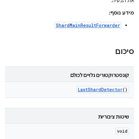
את הבעיה.
מידע נוסף:
ShardMainResultForwarder
סיכום
קונסטרוקטורים גלויים לכולם
Last
Shard
Detector
()
שיטות ציבוריות
void