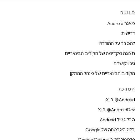
BUILD
מאגר Android
דרישות
להסבר על ההורדה
תצוגה מקדימה של הקודים הבינאריים
גיבוי קושחה
הקודים הבינאריים של מנהל ההתקן
המרכז
‫‎@Android ב-X
‫‎@AndroidDev ב-X
הבלוג של Android
בלוג האבטחה של Google
פלטפורמה ב-Google Groups