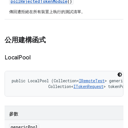
poll
Rejected
Token
Module
()
傳回遭拒絕在所有裝置上執行的測試清單。
公用建構函式
Local
Pool
public LocalPool (Collection<
IRemoteTest
> genericP
                Collection<
ITokenRequest
> tokenPoo
參數
generic
Pool