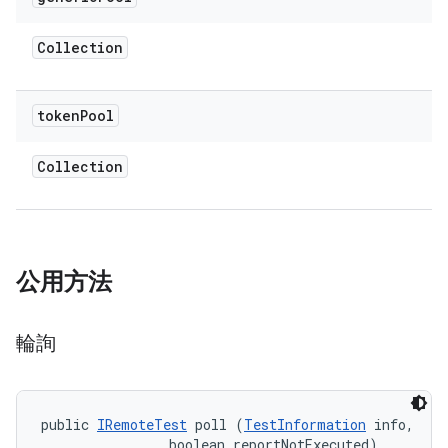
Collection
token
Pool
Collection
公用方法
輪詢
public 
IRemoteTest
 poll (
TestInformation
 info, 

                boolean reportNotExecuted)