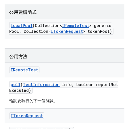
公用建構函式
Local
Pool
(Collection<
IRemote
Test
> generic
Pool
,
Collection<
IToken
Request
> token
Pool)
公用方法
IRemote
Test
poll
(
Test
Information
info
,
boolean report
Not
Executed)
輪詢要執行的下一個測試。
IToken
Request