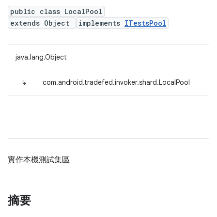
public class LocalPool
extends Object
implements
ITestsPool
java.lang.Object
↳
com.android.tradefed.invoker.shard.LocalPool
實作本機測試集區
摘要