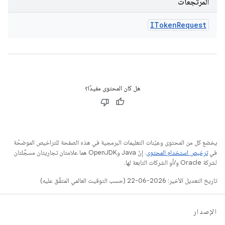
المرتجعات
IToken
Request
هل كان المحتوى مفيدًا؟
يخضع كل من المحتوى وعيّنات التعليمات البرمجية في هذه الصفحة للتراخيص الموضحّة
في
ترخيص استخدام المحتوى
. إنّ Java وOpenJDK هما علامتان تجاريتان مسجَّلتان
لشركة Oracle و/أو الشركات التابعة لها.
تاريخ التعديل الأخير: 2026-06-22 (حسب التوقيت العالمي المتفَّق عليه)
الإصدار