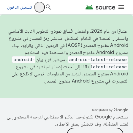
تسجيل الدخول
اعتبارًا من عام 2026، ولضمان اتّساق نموذج التطوير الثابت الأساسي
واستقرار المنصة في النظام المتكامل، سننشر رمز المصدر في مشروع
Android مفتوح المصدر (AOSP) في الربعَين الثاني والرابع. لبناء
مشروع Android مفتوح المصدر والمساهمة فيه، استخدِم
android-latest-release
. سيشير فرع بيان
android-
latest-release
دائمًا إلى أحدث إصدار تم نشره في مشروع
Android مفتوح المصدر. لمزيد من المعلومات، يُرجى الاطّلاع على
التغييرات في مشروع Android مفتوح المصدر
.
تستخدم Google تكنولوجيا الذكاء الاصطناعي لترجمة المحتوى إلى
لغتك المفضّلة، وقد تتضمّن بعض الأخطاء.