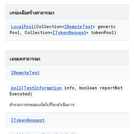
เครื่องมือสร้างสาธารณะ
Local
Pool
(Collection<
IRemote
Test
> generic
Pool
,
Collection<
IToken
Request
> token
Pool)
เมธอดสาธารณะ
IRemote
Test
poll
(
Test
Information
info
,
boolean report
Not
Executed)
สำรวจการทดสอบถัดไปที่จะดำเนินการ
IToken
Request