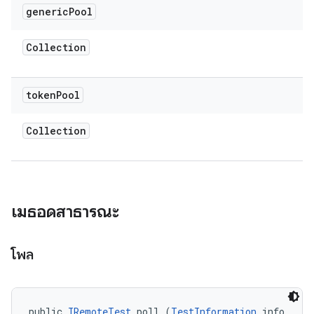
generic
Pool
Collection
token
Pool
Collection
เมธอดสาธารณะ
โพล
public 
IRemoteTest
 poll (
TestInformation
 info, 
