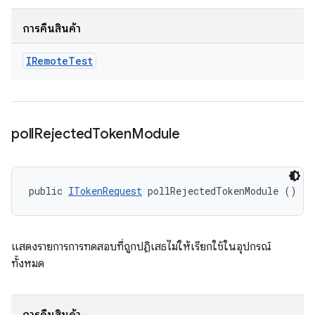
การคืนสินค้า
IRemote
Test
poll
Rejected
Token
Module
public 
ITokenRequest
 pollRejectedTokenModule ()
แสดงรายการการทดสอบที่ถูกปฏิเสธไม่ให้เรียกใช้ในอุปกรณ์
ทั้งหมด