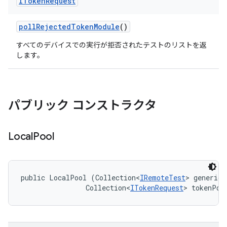
IToken
Request
poll
Rejected
Token
Module
()
すべてのデバイスでの実行が拒否されたテストのリストを返
します。
パブリック コンストラクタ
Local
Pool
public LocalPool (Collection<
IRemoteTest
> genericP
                Collection<
ITokenRequest
> tokenPoo