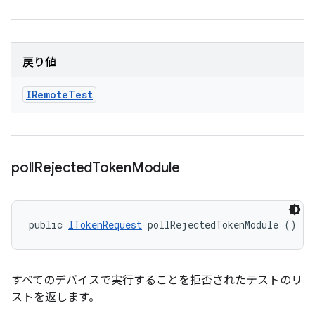
戻り値
IRemote
Test
poll
Rejected
Token
Module
public 
ITokenRequest
 pollRejectedTokenModule ()
すべてのデバイスで実行することを拒否されたテストのリ
ストを返します。