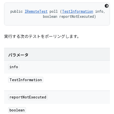
public 
IRemoteTest
 poll (
TestInformation
 info, 

                boolean reportNotExecuted)
実行する次のテストをポーリングします。
パラメータ
info
Test
Information
report
Not
Executed
boolean