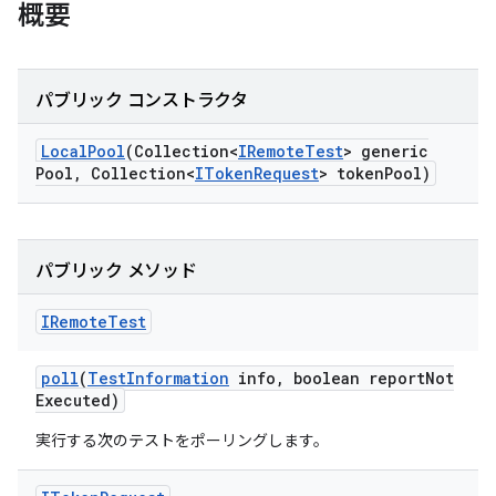
概要
パブリック コンストラクタ
Local
Pool
(Collection<
IRemote
Test
> generic
Pool
,
Collection<
IToken
Request
> token
Pool)
パブリック メソッド
IRemote
Test
poll
(
Test
Information
info
,
boolean report
Not
Executed)
実行する次のテストをポーリングします。