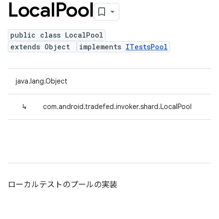
Local
Pool
public class LocalPool
extends Object
implements
ITestsPool
java.lang.Object
↳
com.android.tradefed.invoker.shard.LocalPool
ローカルテストのプールの実装